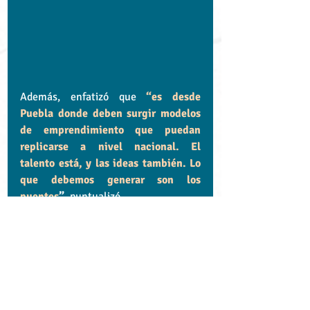
Además, enfatizó que 
“es desde 
Puebla donde deben surgir modelos 
de emprendimiento que puedan 
replicarse a nivel nacional. El 
talento está, y las ideas también. Lo 
que debemos generar son los 
puentes
”
, puntualizó.
La suma de 
50 empresarios poblanos 
exitosos
 al proyecto de la Red 
Nacional México Emprende capítulo 
Puebla, quienes participarán en 
foros 
de mentoría
 y asesoría, marca un 