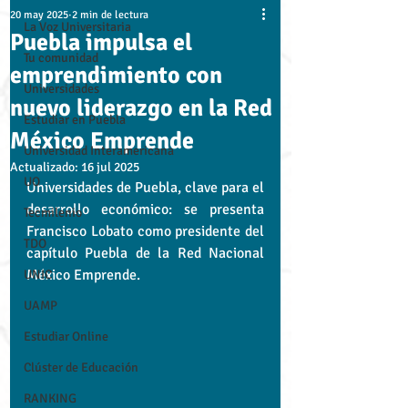
20 may 2025
2 min de lectura
La Voz Universitaria
Puebla impulsa el
Tu comunidad
emprendimiento con
Universidades
nuevo liderazgo en la Red
Estudiar en Puebla
México Emprende
Universidad Interamericana
Actualizado:
16 jul 2025
UO
Universidades de Puebla, clave para el 
desarrollo económico: se presenta 
Tecmilenio
Francisco Lobato como presidente del 
TDO
capítulo Puebla de la Red Nacional 
México Emprende.
UNIC
UAMP
Estudiar Online
Clúster de Educación
RANKING