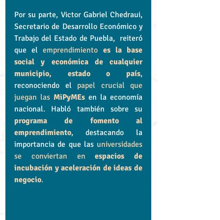
Por su parte, Victor Gabriel Chedraui,  
Secretario de Desarrollo Económico y 
Trabajo del Estado de Puebla,  reiteró 
que el 
emprendimiento 
es la base 
social y económica de cualquier 
municipio, estado o país
, 
reconociendo el 
papel crucial que 
juegan las 
MiPyMEs
 en la economía 
nacional. Habló también sobre su 
programa de fomento al 
emprendimiento
, destacando la 
importancia de que las 
universidades 
se conviertan en 
espacios de 
incubación y aceleración de ideas de 
negocio
.