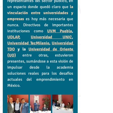
representantes del sector público, en 
un espacio donde quedó claro que 
la 
vinculación entre universidades y 
empresas
 es hoy más necesaria que 
nunca. Directivos de importantes 
instituciones como 
UVM Puebla
, 
UDLAP
, 
Universidad UNIC
, 
Universidad TecMilenio
, 
Universidad 
TDO
 y la 
Universidad de Oriente 
(UO)
 entre otras, estuvieron 
presentes, sumándose a esta visión de 
impulsar desde la academia 
soluciones reales para los desafíos 
actuales del emprendimiento en 
México.