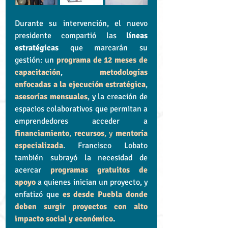
Durante su intervención, el nuevo 
presidente compartió las 
líneas 
estratégicas
 que marcarán su 
gestión: un 
programa de 12 meses de 
capacitación
, 
metodologías 
enfocadas a la ejecución estratégica
, 
asesorías mensuales
, y la creación de 
espacios colaborativos que permitan a 
emprendedores acceder a 
financiamiento
, 
recursos
, y 
mentoría 
especializada
. Francisco Lobato 
también subrayó la necesidad de 
acercar 
programas gratuitos de 
apoyo
 a quienes inician un proyecto, y 
enfatizó que 
es desde Puebla donde 
deben surgir proyectos con alto 
impacto social y económico
.