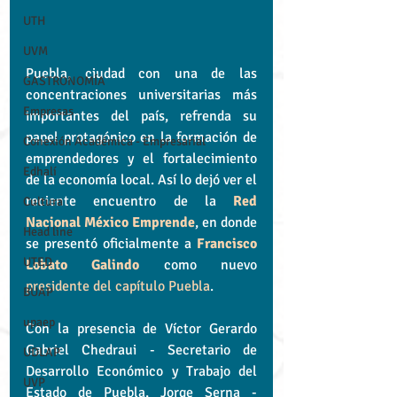
UTH
UVM
Puebla, ciudad con una de las 
GASTRONOMÍA
concentraciones universitarias más 
Empresas
importantes del país, refrenda su 
papel protagónico en la formación de 
Conexión Académica - Empresarial
emprendedores y el fortalecimiento 
Edhalí
de la economía local. Así lo dejó ver el 
reciente encuentro de la 
Red 
Cultura
Nacional México Emprende
, en donde 
Head line
se presentó oficialmente a 
Francisco 
UTED
Lobato Galindo
 como nuevo 
presidente del capítulo Puebla
.
BUAP
upaep
Con la presencia de Víctor Gerardo 
Gabriel Chedraui - Secretario de 
UDLAP
Desarrollo Económico y Trabajo del 
UVP
Estado de Puebla, Jorge Serna - 