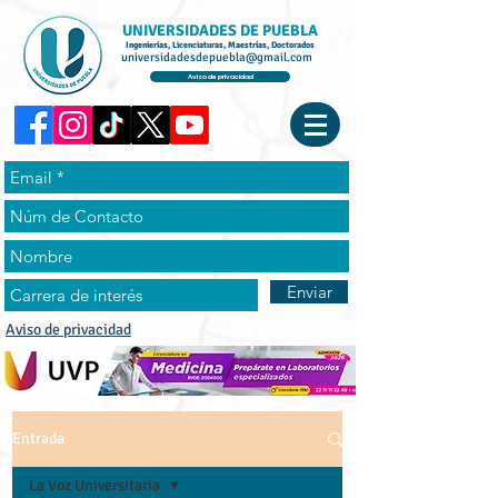
UNIVERSIDADES DE PUEBLA
Ingenierías, Licenciaturas, Maestrías, Doctorados
universidadesdepuebla@gmail.com
Aviso de privacidad
Enviar
Aviso de privacidad
Entrada
La Voz Universitaria