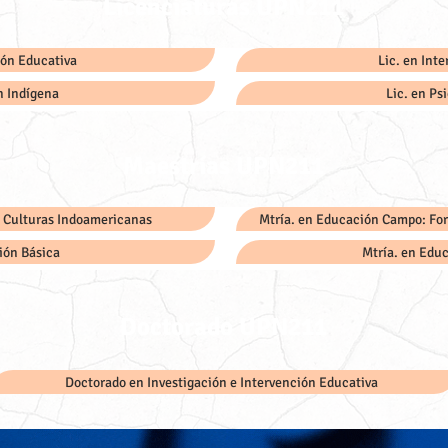
Licenciaturas UPN211
ión Educativa
Lic. en Int
n Indígena
Lic. en Ps
Maestrías UPN211
y Culturas Indoamericanas
Mtría. en Educación Campo: Fo
ión Básica
Mtría. en Edu
Doctorado UPN211
Doctorado en Investigación e Intervención Educativa