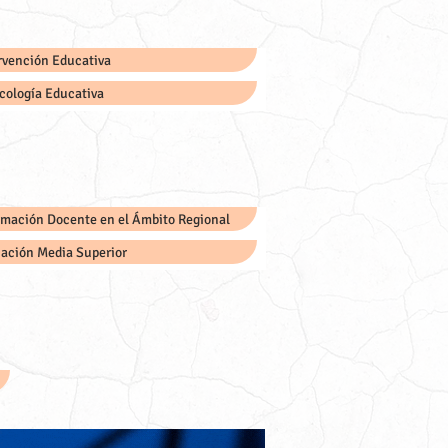
ervención Educativa
icología Educativa
rmación Docente en el Ámbito Regional
cación Media Superior