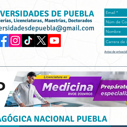
VERSIDADES DE PUEBLA
ierías, Licenciaturas, Maestrías, Doctorados
ersidadesdepuebla@gmail.com
Aviso de privaci
rta Académica
Universidades
Universidad Online
Tes
AGÓGICA NACIONAL PUEBLA