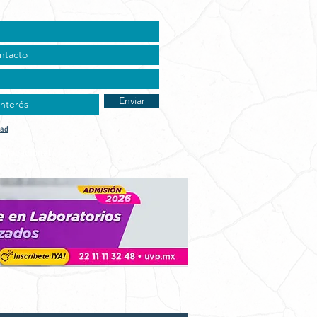
Enviar
dad
t Vocacional