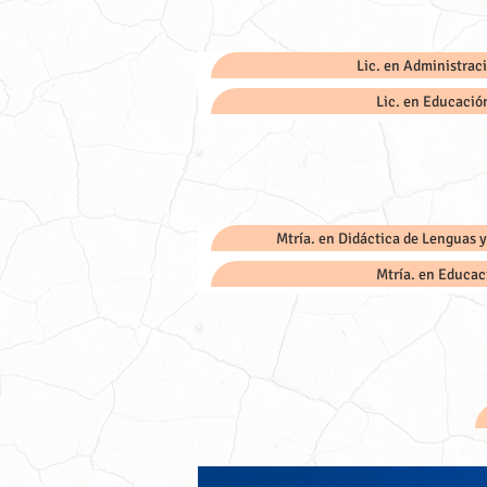
Lic. en Administrac
Lic. en Educació
Mtría. en Didáctica de Lenguas 
Mtría. en Educac