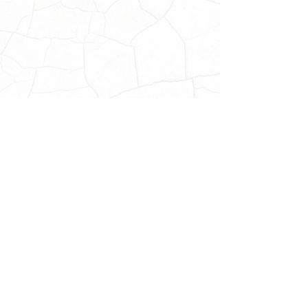
Ingenierías y Licenciatura
UPMP
Ing. en Logística
Ing. en Biotecnología
Ing. en Tecnologías de la Información e Innovación Digital
Lic. en Administración