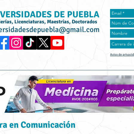
VERSIDADES DE PUEBLA
ierías, Licenciaturas, Maestrías, Doctorados
ersidadesdepuebla@gmail.com
Aviso de privaci
rta Académica
Universidades
Universidad Online
Tes
ra en Comunicación