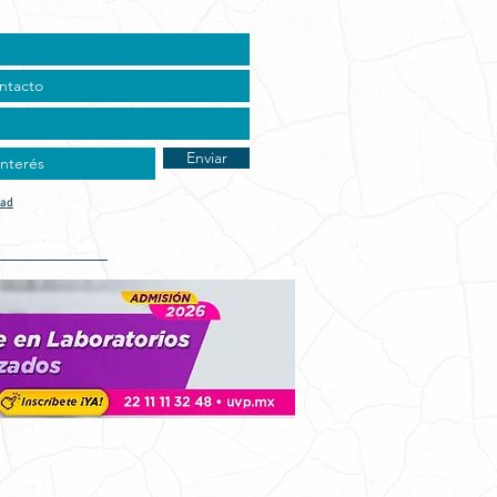
Enviar
dad
t Vocacional