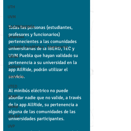
UTH
UVM
GASTRONOMÍA
Todas las personas (estudiantes, 
profesores y funcionarios) 
Empresas
pertenecientes a las comunidades 
Conexión Académica - Empresarial
universitarias de la IBERO, TEC y 
UVM Puebla que hayan validado su 
Edhalí
pertenencia a su universidad en la 
Cultura
app AllRide, podrán utilizar el 
servicio.
Head line
UTED
Al minibús eléctrico no puede 
BUAP
abordar nadie que no valide, a través 
de la app AllRide, su pertenencia a 
upaep
alguna de las comunidades de las 
UDLAP
universidades participantes.
UVP