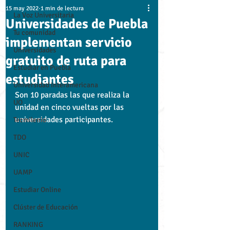
15 may 2022
1 min de lectura
La Voz Universitaria
Universidades de Puebla
Tu comunidad
implementan servicio
Universidades
gratuito de ruta para
Estudiar en Puebla
estudiantes
Universidad Interamericana
Son 10 paradas las que realiza la 
UO
unidad en cinco vueltas por las 
universidades participantes.
Tecmilenio
TDO
UNIC
UAMP
Estudiar Online
Clúster de Educación
RANKING