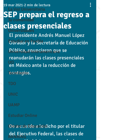
19 mar 2021
2 min de lectura
La Voz Universitaria
SEP prepara el regreso a
Tu comunidad
clases presenciales
Universidades
El presidente Andrés Manuel López 
Estudiar en Puebla
Obrador y la Secretaría de Educación 
Pública, anunciaron que se 
Universidad Interamericana
reanudarán las clases presenciales 
UO
en México ante la reducción de 
contagios.
Tecmilenio
TDO
UNIC
UAMP
Estudiar Online
De a cuerdo a lo dicho por el titular 
Clúster de Educación
del Ejecutivo Federal, las clases de 
RANKING