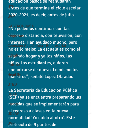
educación básica se reanudarán 
UTH
antes de que termine el ciclo escolar 
2020-2021, es decir, antes de julio.
UVM
GASTRONOMÍA
“No podemos continuar con las 
clases a distancia, con televisión, con 
Empresas
internet. Han ayudado mucho, pero 
Conexión Académica - Empresarial
no es lo mejor. La escuela es como el 
Edhalí
segundo hogar y ya los niños, las 
niñas, los estudiantes, quieren 
Cultura
encontrarse de nuevo. Lo mismo los 
Head line
maestros”, señaló López Obrador.
UTED
La Secretaria de Educación Pública 
BUAP
(SEP) ya se encuentra preparando las 
medidas que se implementarán para 
upaep
el regreso a clases en la nueva 
UDLAP
normalidad ‘Yo cuido al otro’. Este 
UVP
protocolo de 9 puntos de 