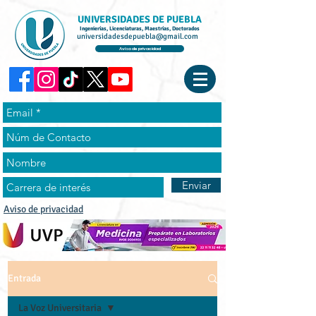
UNIVERSIDADES DE PUEBLA
Ingenierías, Licenciaturas, Maestrías, Doctorados
universidadesdepuebla@gmail.com
Aviso de privacidad
Enviar
Aviso de privacidad
Entrada
La Voz Universitaria