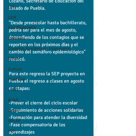
Lozano, Secretario de Educación del 
UTH
Estado de Puebla.  
UVM
"Desde preescolar hasta bachillerato, 
GASTRONOMÍA
podría ser para el mes de agosto, 
dependiendo de los contagios que se 
Empresas
reporten en los próximos días y el 
Conexión Académica - Empresarial
cambio del semáforo epidemiológico" 
Edhalí
recalcó.
Cultura
Para este regreso la SEP proyecta en 
Head line
Puebla el regreso a clases en agosto 
en etapas:
UTED
BUAP
-Prever el cierre del ciclo escolar
-Seguimiento de acciones solidarias
upaep
-Formación para atender la diversidad
UDLAP
-Fase compensatoria de los 
UVP
aprendizajes