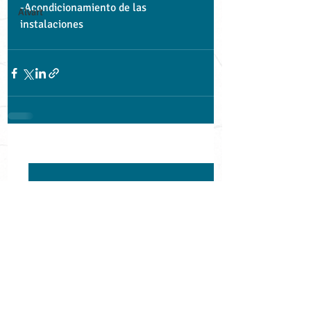
-Acondicionamiento de las 
Alvart
instalaciones
Entradas recientes
Ver todo