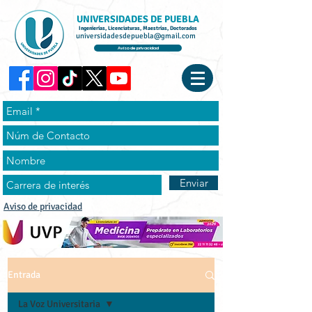
UNIVERSIDADES DE PUEBLA
Ingenierías, Licenciaturas, Maestrías, Doctorados
universidadesdepuebla@gmail.com
Aviso de privacidad
Enviar
Aviso de privacidad
Entrada
La Voz Universitaria