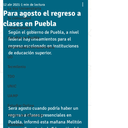
12 abr 2021
1 min de lectura
La Voz Universitaria
Para agosto el regreso a
Tu comunidad
clases en Puebla
Universidades
Según el gobierno de Puebla, a nivel 
Estudiar en Puebla
federal hay lineamientos para el 
regreso escalonado en instituciones 
Universidad Interamericana
de educación superior.
UO
Tecmilenio
TDO
UNIC
UAMP
Estudiar Online
Será agosto cuando podría haber un 
regreso a clases presenciales en 
Clúster de Educación
Puebla, informó esta mañana Melitón 
RANKING