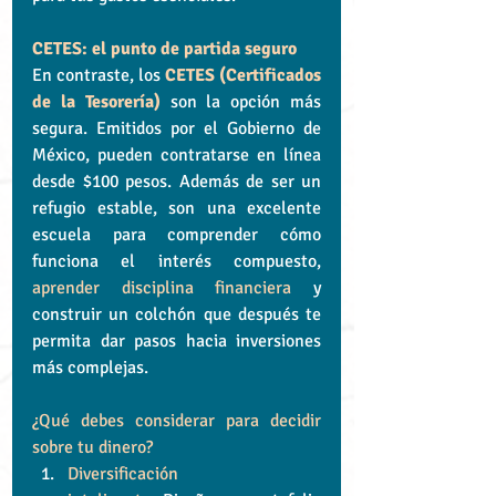
CETES: el punto de partida seguro
En contraste, los 
CETES (Certificados 
de la Tesorería)
 son la opción más 
segura. Emitidos por el Gobierno de 
México, pueden contratarse en línea 
desde $100 pesos. Además de ser un 
refugio estable, son una excelente 
escuela para comprender cómo 
funciona el interés compuesto, 
aprender disciplina financiera
 y 
construir un colchón que después te 
permita dar pasos hacia inversiones 
más complejas.
¿Qué debes considerar para decidir 
sobre tu dinero?
Diversificación 