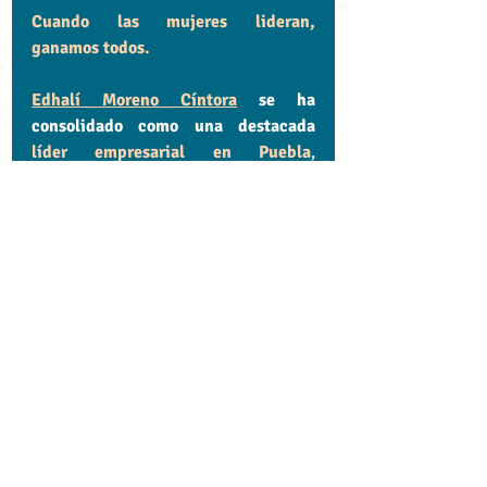
Cuando las mujeres lideran, 
ganamos todos.
Edhalí Moreno Cíntora
 se ha 
consolidado como una destacada 
líder empresarial en Puebla
, 
reconocida por su 
visión estratégica
, 
su 
impulso al desarrollo económico
 y 
su firme 
compromiso con la equidad 
de género en el ámbito corporativo
. 
Su trayectoria abarca la consultoría, 
la educación superior, el comercio 
internacional y la dirección de 
organismos empresariales, 
convirtiéndola en una 
figura clave en 
la transformación del ecosistema 
productivo poblano
. Como presidenta 
del 
Consejo Coordinador de Mujeres 