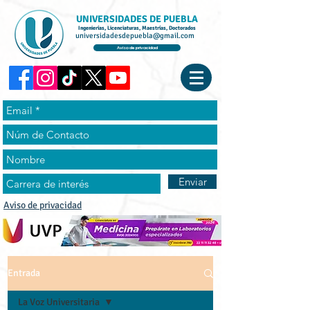
UNIVERSIDADES DE PUEBLA
Ingenierías, Licenciaturas, Maestrías, Doctorados
universidadesdepuebla@gmail.com
Aviso de privacidad
Enviar
Aviso de privacidad
Entrada
La Voz Universitaria