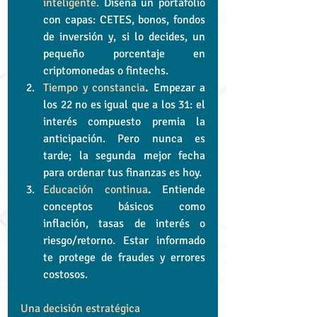
inteligente.
 Diseña un portafolio 
con capas: CETES, bonos, fondos 
de inversión y, si lo decides, un 
pequeño porcentaje en 
criptomonedas o fintechs.
Tiempo y constancia
.
 Empezar a 
los 22 no es igual que a los 31: el 
interés compuesto premia la 
anticipación. Pero nunca es 
tarde; la segunda mejor fecha 
para ordenar tus finanzas es hoy.
Educación continua
.
 Entiende 
conceptos básicos como 
inflación, tasas de interés o 
riesgo/retorno. Estar informado 
te protege de fraudes y errores 
costosos.
Una decisión estratégica