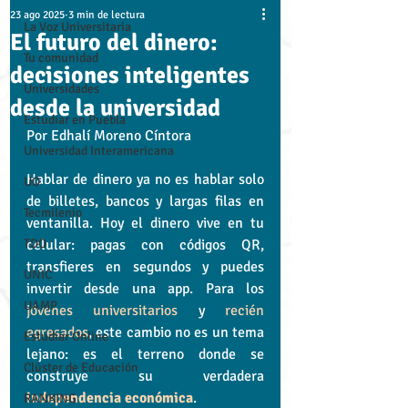
23 ago 2025
3 min de lectura
La Voz Universitaria
El futuro del dinero:
Tu comunidad
decisiones inteligentes
Universidades
desde la universidad
Estudiar en Puebla
Por Edhalí Moreno Cíntora
Universidad Interamericana
Hablar de dinero ya no es hablar solo 
UO
de billetes, bancos y largas filas en 
Tecmilenio
ventanilla. Hoy el dinero vive en tu 
TDO
celular: pagas con códigos QR, 
transfieres en segundos y puedes 
UNIC
invertir desde una app. Para los 
UAMP
jóvenes universitarios
 y 
recién 
egresados
, este cambio no es un tema 
Estudiar Online
lejano: es el terreno donde se 
Clúster de Educación
construye su verdadera 
independencia económica
.
RANKING