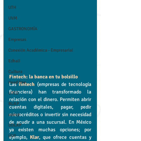
UTH
UVM
GASTRONOMÍA
Empresas
Conexión Académica - Empresarial
Edhalí
Cultura
Fintech: la banca en tu bolsillo
Head line
Las 
fintech
 (empresas de tecnología 
financiera) han transformado la 
UTED
relación con el dinero. Permiten abrir 
BUAP
cuentas digitales, pagar, pedir 
microcréditos o invertir sin necesidad 
upaep
de acudir a una sucursal. En México 
UDLAP
ya existen muchas opciones; por 
UVP
ejemplo, 
Klar
, que ofrece cuentas y 