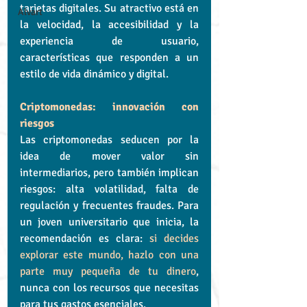
tarjetas digitales. Su atractivo está en 
Alvart
la velocidad, la accesibilidad y la 
experiencia de usuario, 
características que responden a un 
estilo de vida dinámico y digital.
Criptomonedas: innovación con 
riesgos
Las criptomonedas seducen por la 
idea de mover valor sin 
intermediarios, pero también implican 
riesgos: alta volatilidad, falta de 
regulación y frecuentes fraudes. Para 
un joven universitario que inicia, la 
recomendación es clara: 
si decides 
explorar este mundo, hazlo con una 
parte muy pequeña de tu dinero
, 
nunca con los recursos que necesitas 
para tus gastos esenciales.