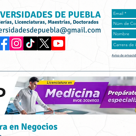
VERSIDADES DE PUEBLA
ierías, Licenciaturas, Maestrías, Doctorados
ersidadesdepuebla@gmail.com
Aviso de privaci
rta Académica
Universidades
Universidad Online
Tes
ra en Negocios