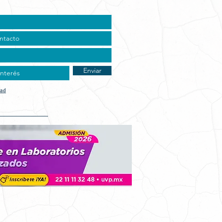
Enviar
dad
t Vocacional