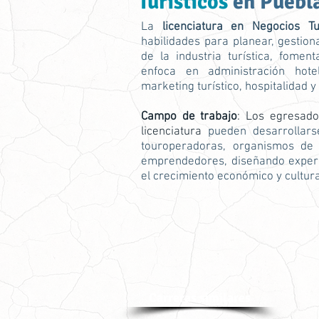
Turísticos
en Puebl
La
licenciatura en Negocios Tur
habilidades para planear, gestio
de la industria turística, fomen
enfoca en administración hote
marketing turístico, hospitalidad y
Campo de trabajo
: Los egresad
licenciatura
pueden desarrollarse
touroperadoras, organismos de 
emprendedores, diseñando experie
el crecimiento económico y cultur
Carreras similares