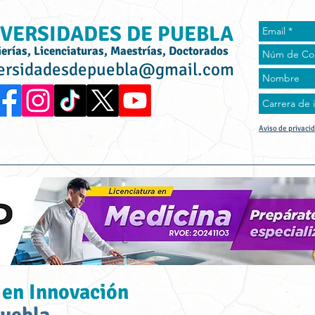
VERSIDADES DE PUEBLA
ierías, Licenciaturas, Maestrías, Doctorados
ersidadesdepuebla@gmail.com
Aviso de privaci
rta Académica
Universidades
Universidad Online
Tes
 en Innovación