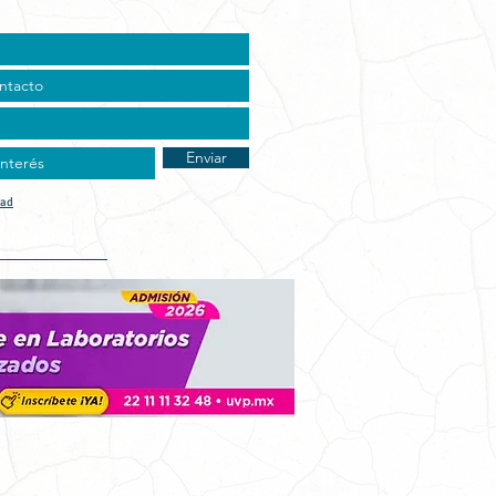
Enviar
dad
t Vocacional