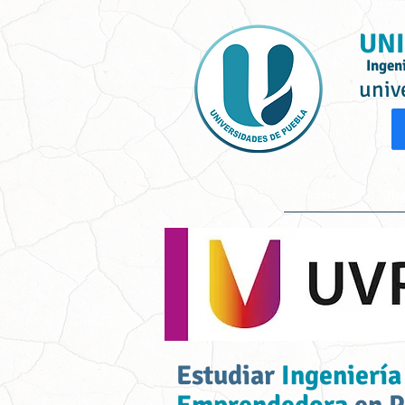
UNI
Ingen
univ
Inicio
Ofe
Estudiar
Ingeniería