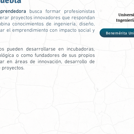
Puebla
mprendedora
busca formar profesionistas
Universi
iderar proyectos innovadores que respondan
Ingenier
ina conocimientos de ingeniería, diseño,
sar el emprendimiento con impacto social y
Benemérita Un
os pueden desarrollarse en incubadoras,
ológica o como fundadores de sus propios
ar en áreas de innovación, desarrollo de
e proyectos.