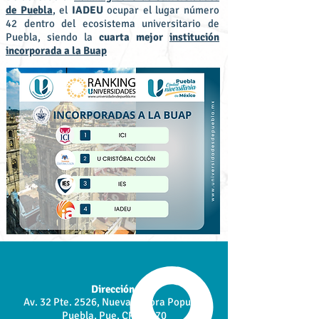
de Puebla
, el
IADEU
ocupar el lugar número
42 dentro del ecosistema universitario de
Puebla, siendo la
cuarta mejor
institución
incorporada a la Buap
Dirección:
Av. 32 Pte. 2526, Nueva Aurora Popular,
Puebla, Pue. CP. 72070