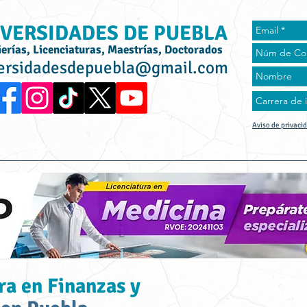
VERSIDADES DE PUEBLA
ierías, Licenciaturas, Maestrías, Doctorados
ersidadesdepuebla@gmail.com
Aviso de privaci
rta Académica
Universidades
Universidad Online
Tes
ra en Finanzas y