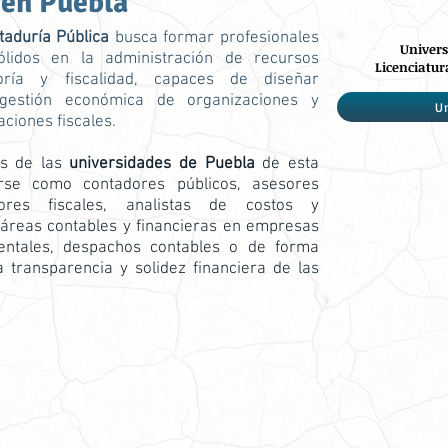
a
en Puebla
taduría Pública
busca formar profesionales
Univers
ólidos en la administración de recursos
Licenciatur
itoría y fiscalidad, capaces de diseñar
 gestión económica de organizaciones y
U
ciones fiscales.
os de las
universidades de Puebla
de esta
rse como contadores públicos, asesores
ltores fiscales, analistas de costos y
áreas contables y financieras en empresas
entales, despachos contables o de forma
a transparencia y solidez financiera de las