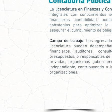
Contaduría Públic
La
licenciatura en Finanzas y Con
integrales con conocimientos s
financieros, contabilidad, aud
estrategias para optimizar la
asegurar el cumplimiento de obliga
Campo de trabajo
: Los egresad
licenciatura pueden desempeña
financieros, auditores, consu
presupuestos, o responsables de 
privadas, organismos gubernam
independiente, contribuyendo a l
organizaciones.
Carreras similares