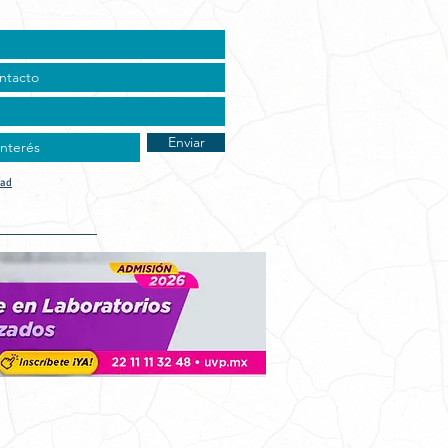
Enviar
dad
t Vocacional