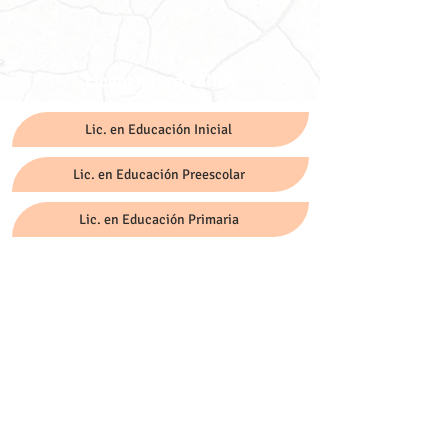
Licenciaturas BINE
Lic. en Educación Inicial
Lic. en Educación Preescolar
Lic. en Educación Primaria
Lic. en Enseñanza y Aprendizaje en Telesecundaria
Lic. en Educación Física
Lic. en Inclusión Educativa
Maestrías BINE