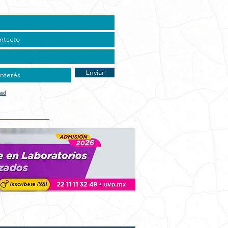
Enviar
dad
t Vocacional