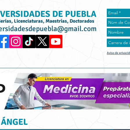
VERSIDADES DE PUEBLA
ierías, Licenciaturas, Maestrías, Doctorados
ersidadesdepuebla@gmail.com
Aviso de privaci
rta Académica
Universidades
Universidad Online
Tes
 ÁNGEL