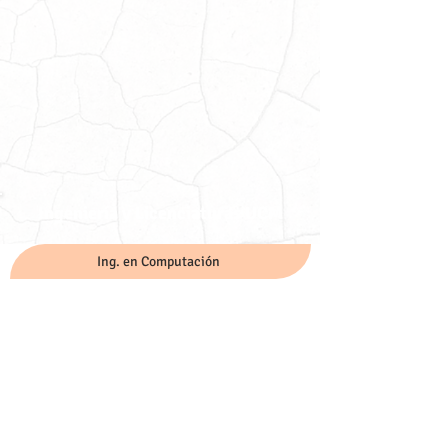
Ingeniería y Licenciaturas UCM
Ing. en Computación
Ing. Industrial
Lic. en Contaduría
Lic. en Finanzas
Lic. en Tecnologías de la Información