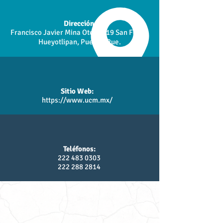
Dirección:
Francisco Javier Mina Ote. #819 San Felipe
Hueyotlipan, Puebla, Pue.
Sitio Web:
https://www.ucm.mx/
Teléfonos:
222 483 0303
222 288 2814