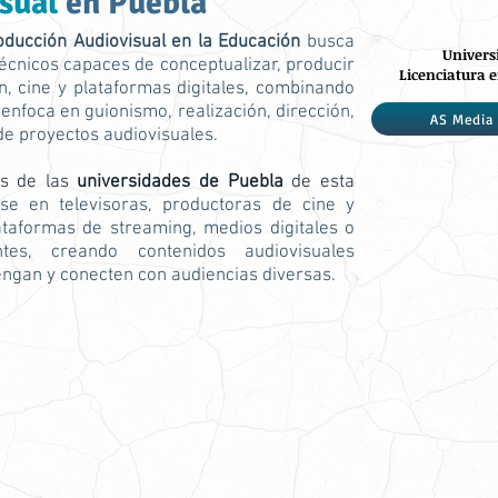
isual
en Puebla
roducción Audiovisual en la Educación
busca
Univers
técnicos capaces de conceptualizar, producir
Licenciatura e
ón, cine y plataformas digitales, combinando
 enfoca en guionismo, realización, dirección,
AS Media 
de proyectos audiovisuales.
os de las
universidades de Puebla
de esta
e en televisoras, productoras de cine y
lataformas de streaming, medios digitales o
tes, creando contenidos audiovisuales
ngan y conecten con audiencias diversas.