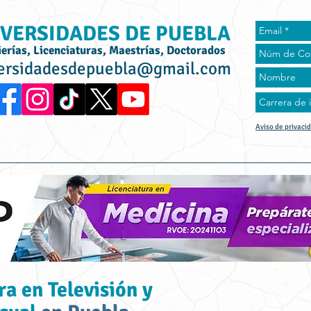
VERSIDADES DE PUEBLA
ierías, Licenciaturas, Maestrías, Doctorados
ersidadesdepuebla@gmail.com
Aviso de privaci
rta Académica
Universidades
Universidad Online
Tes
a en Televisión y