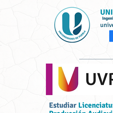
UNI
Ingen
univ
Inicio
Ofe
Estudiar
Licenciatur