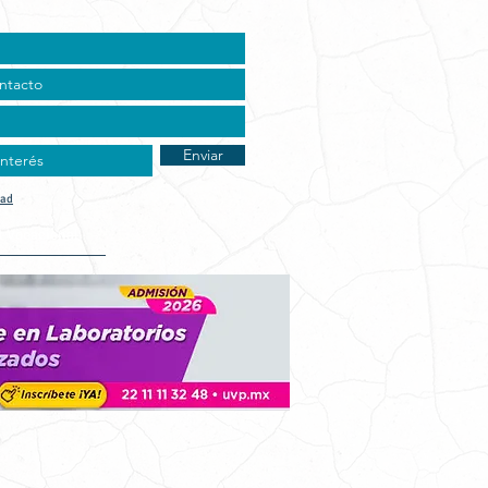
Enviar
dad
t Vocacional