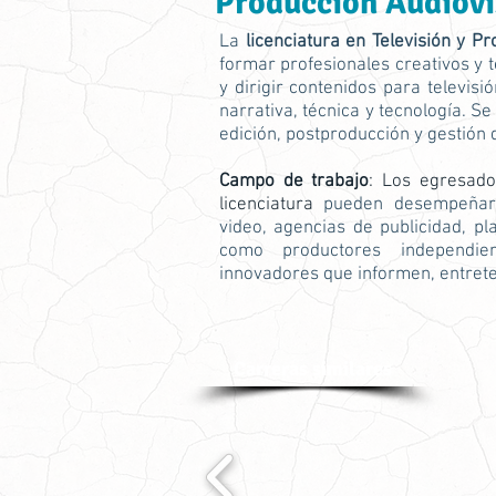
Producción Audiov
La
licenciatura en Televisión y P
formar profesionales creativos y 
y dirigir contenidos para televisi
narrativa, técnica y tecnología. Se
edición, postproducción y gestión 
Campo de trabajo
: Los egresad
licenciatura
pueden desempeñars
video, agencias de publicidad, p
como productores independien
innovadores que informen, entrete
Carreras similares