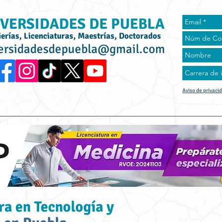
VERSIDADES DE PUEBLA
ierías, Licenciaturas, Maestrías, Doctorados
ersidadesdepuebla@gmail.com
Aviso de privaci
rta Académica
Universidades
Universidad Online
Tes
ra en Tecnología y