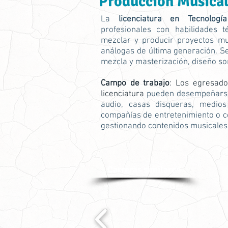
Producción Musica
La
licenciatura en Tecnolog
profesionales con habilidades t
mezclar y producir proyectos mus
análogas de última generación. S
mezcla y masterización, diseño so
Campo de trabajo
: Los egresad
licenciatura
pueden desempeñarse 
audio, casas disqueras, medios 
compañías de entretenimiento o c
gestionando contenidos musicales 
Carreras similares