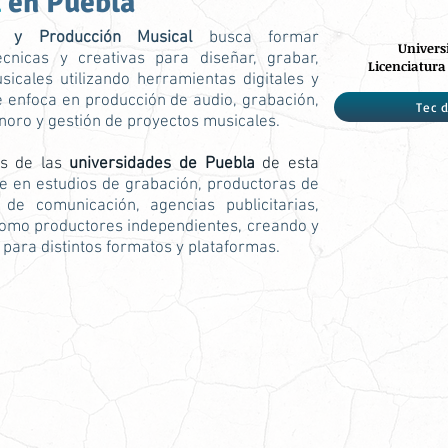
l
en Puebla
ía y Producción Musical
busca formar
Univers
écnicas y creativas para diseñar, grabar,
Licenciatura
icales utilizando herramientas digitales y
e enfoca en producción de audio, grabación,
Tec 
noro y gestión de proyectos musicales.
os de las
universidades de Puebla
de esta
en estudios de grabación, productoras de
de comunicación, agencias publicitarias,
omo productores independientes, creando y
para distintos formatos y plataformas.