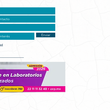
Enviar
dad
t Vocacional