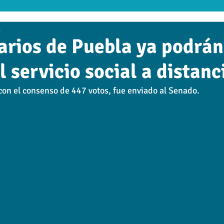
a
tudiar Online
Clúster de Educación
RANKING
UTH
arios de Puebla ya podrán
l servicio social a distanc
 Empresarial
Edhalí
Cultura
Head line
UTED
con el consenso de 447 votos, fue enviado al Senado.