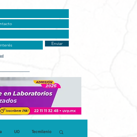
Enviar
dad
t Vocacional
a
UO
Tecmilenio