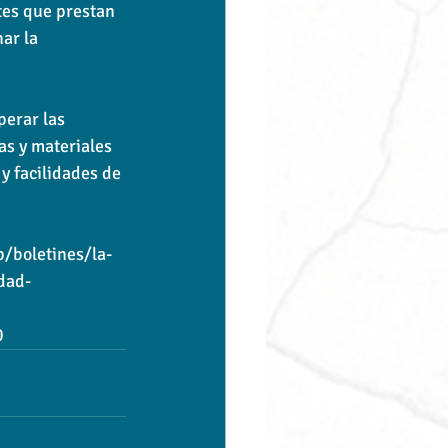
tes que prestan 
ar la 
perar las 
as y materiales 
y facilidades de 
/boletines/la-
dad-
0