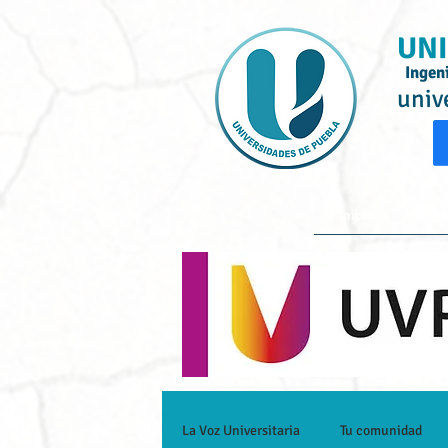
UNI
Ingen
univ
Inicio
Ofe
La Voz Universitaria
Tu comunidad