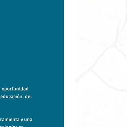
a oportunidad 
 educación, del 
rramienta y una 
nologías se 