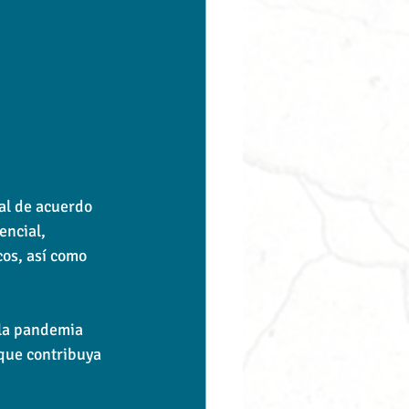
al de acuerdo 
encial, 
os, así como 
 la pandemia 
que contribuya 