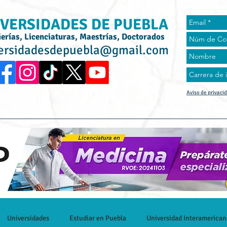
VERSIDADES DE PUEBLA
ierías, Licenciaturas, Maestrías, Doctorados
ersidadesdepuebla@gmail.com
Aviso de privaci
rta Académica
Universidades
Universidad Online
Tes
Universidades
Estudiar en Puebla
Universidad Interamerican