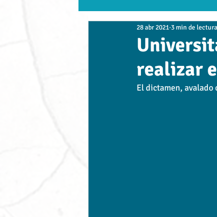
28 abr 2021
3 min de lectur
TDO
UNIC
UAMP
Es
Universit
realizar e
Empresas
Conexión Académica -
El dictamen, avalado 
UDLAP
UVP
Alvart