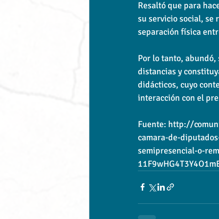
Resaltó que para hace
su servicio social, se
separación física entre
Por lo tanto, abundó, 
distancias y constitu
didácticos, cuyo cont
interacción con el pre
Fuente: http://comun
camara-de-diputados-
semipresencial-o-re
11F9wHG4T3Y4O1mE