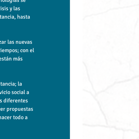
sis y las 
tancia, hasta 
zar las nuevas 
tiempos; con el 
 están más 
tancia; la 
icio social a 
s diferentes 
cer propuestas 
hacer todo a 