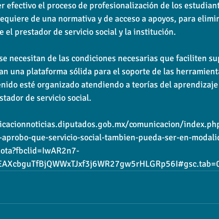
r efectivo el proceso de profesionalización de los estudian
 requiere de una normativa y de acceso a apoyos, para elimin
 el prestador de servicio social y la institución.
se necesitan de las condiciones necesarias que faciliten su
yan una plataforma sólida para el soporte de las herramient
enido esté organizado atendiendo a teorías del aprendizaje 
stador de servicio social.
icacionnoticias.diputados.gob.mx/comunicacion/index.php
aprobo-que-servicio-social-tambien-pueda-ser-en-modali
mota?fbclid=IwAR2n7-
AXcbguTfBjQWWxTJxf3j6WR27gw5rHLGRp56I#gsc.tab=