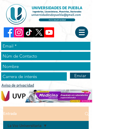
UNIVERSIDADES DE PUEBLA
Ingenierías, Licenciaturas, Maestrías, Doctorados
universidadesdepuebla@gmail.com
Aviso de privacidad
Enviar
Aviso de privacidad
Entrada
La Voz Universitaria