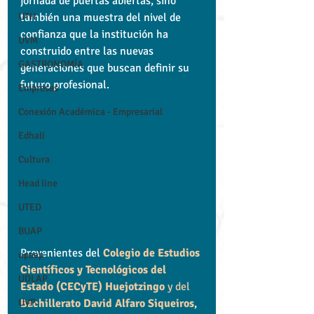
jornada de puertas abiertas, sino 
UTH
también una muestra del nivel de 
confianza que la institución ha 
UVM
construido entre las nuevas 
GASTRONOMÍA
generaciones que buscan definir su 
futuro profesional.
Empresas
Conexión Académica - Empresarial
Edhalí
Cultura
Head line
UTED
BUAP
Provenientes del 
Colegio de Estudios 
upaep
Científicos y Tecnológicos del 
UDLAP
Estado (CECyTE) Huejotzingo
 y del 
UVP
Bachillerato David Alfaro Siqueiros
, 