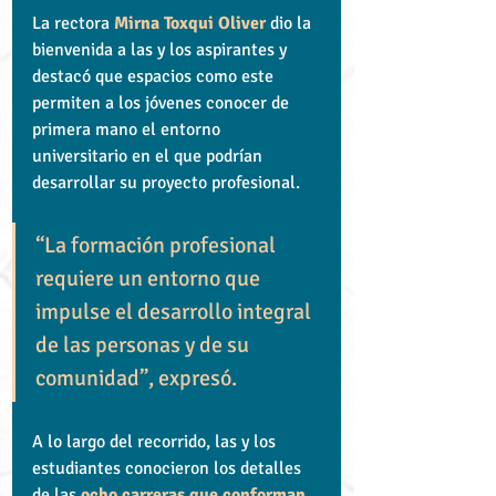
La rectora 
Mirna Toxqui Oliver
 dio la 
bienvenida a las y los aspirantes y 
destacó que espacios como este 
permiten a los jóvenes conocer de 
primera mano el entorno 
universitario en el que podrían 
desarrollar su proyecto profesional.
“La formación profesional 
requiere un entorno que 
impulse el desarrollo integral 
de las personas y de su 
comunidad”, expresó.
A lo largo del recorrido, las y los 
estudiantes conocieron los detalles 
de las 
ocho carreras que conforman 