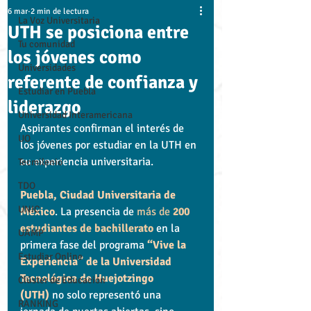
6 mar
2 min de lectura
La Voz Universitaria
UTH se posiciona entre
Tu comunidad
los jóvenes como
Universidades
referente de confianza y
Estudiar en Puebla
liderazgo
Universidad Interamericana
Aspirantes confirman el interés de 
UO
los jóvenes por estudiar en la UTH en 
su experiencia universitaria.
Tecmilenio
TDO
Puebla, Ciudad Universitaria de 
UNIC
México
. La presencia de 
más de 
200 
estudiantes de bachillerato
en la 
UAMP
primera fase del programa 
“Vive la 
Estudiar Online
Experiencia” de la Universidad 
Tecnológica de Huejotzingo 
Clúster de Educación
(UTH) 
no solo representó una 
RANKING