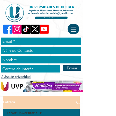
UNIVERSIDADES DE PUEBLA
Ingenierías, Licenciaturas, Maestrías, Doctorados
universidadesdepuebla@gmail.com
Aviso de privacidad
Enviar
Aviso de privacidad
Entrada
La Voz Universitaria