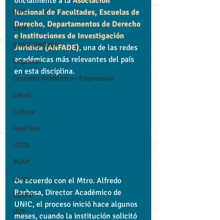
oficialmente a la 
Asociación 
UTH
Nacional de Facultades, Escuelas de 
Derecho, Departamentos de Derecho 
UVM
e Instituciones de Investigación 
GASTRONOMÍA
Jurídica (ANFADE)
, una de las redes 
académicas más relevantes del país 
Empresas
en esta disciplina.
Conexión Académica - Empresarial
Edhalí
Cultura
Head line
UTED
BUAP
upaep
De acuerdo con el Mtro. Alfredo 
Barbosa, Director Académico de 
UDLAP
UNIC, el proceso inició hace algunos 
UVP
meses, cuando la institución solicitó 