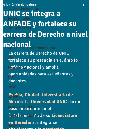
4 jun
2 min de lectura
La Voz Universitaria
UNIC se integra a
Tu comunidad
ANFADE y fortalece su
Universidades
carrera de Derecho a nivel
Estudiar en Puebla
nacional
Universidad Interamericana
La carrera de Derecho de UNIC 
UO
fortalece su presencia en el ámbito 
jurídico nacional y amplía 
Tecmilenio
oportunidades para estudiantes y 
TDO
docentes.
UNIC
Puebla, Ciudad Universitaria de 
UAMP
México
. La 
Universidad UNIC
 dio un 
Estudiar Online
paso importante en el 
fortalecimiento de su 
Licenciatura 
Clúster de Educación
en Derecho
 al integrarse 
RANKING