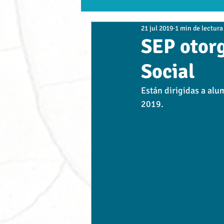
21 jul 2019
1 min de lectura
TDO
UNIC
UAMP
Es
SEP otorg
Social
Empresas
Conexión Académica -
Están dirigidas a alum
2019.
UDLAP
UVP
Alvart