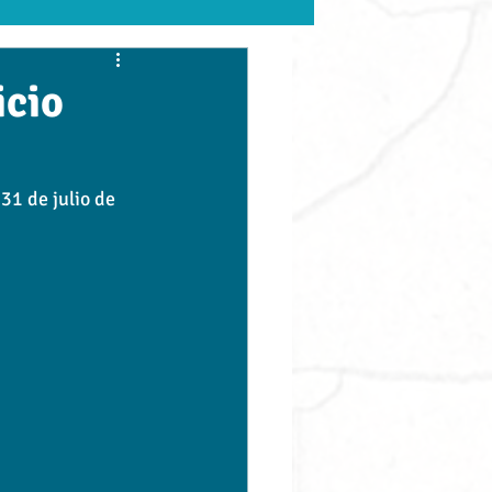
UVM
GASTRONOMÍA
icio
BUAP
upaep
31 de julio de 