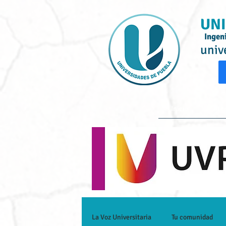
UNI
Ingen
univ
Inicio
Ofe
La Voz Universitaria
Tu comunidad