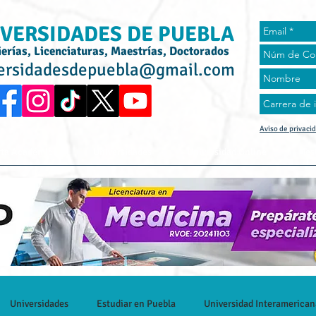
VERSIDADES DE PUEBLA
ierías, Licenciaturas, Maestrías, Doctorados
ersidadesdepuebla@gmail.com
Aviso de privaci
rta Académica
Universidades
Universidad Online
Tes
Universidades
Estudiar en Puebla
Universidad Interamerican