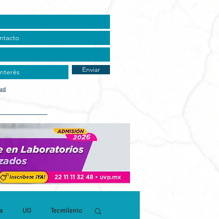
Enviar
dad
t Vocacional
a
UO
Tecmilenio