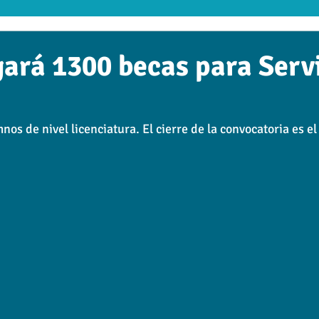
tudiar Online
Clúster de Educación
RANKING
UTH
ará 1300 becas para Serv
 Empresarial
Edhalí
Cultura
Head line
UTED
nos de nivel licenciatura. El cierre de la convocatoria es el 