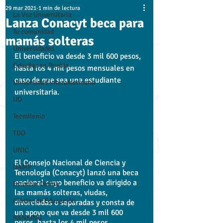
29 mar 2021
1 min de lectura
La Voz Universitaria
Lanza Conacyt beca para
Tu comunidad
mamás solteras
Universidades
El beneficio va desde 3 mil 600 pesos, 
Estudiar en Puebla
hasta los 4 mil pesos mensuales en 
caso de que sea una estudiante 
Universidad Interamericana
universitaria.
UO
Tecmilenio
TDO
UNIC
El Consejo Nacional de Ciencia y 
UAMP
Tecnología (Conacyt) lanzó una beca 
nacional cuyo beneficio va dirigido a 
Estudiar Online
las mamás solteras, viudas, 
Clúster de Educación
divorciadas o separadas y consta de 
un apoyo que va desde 3 mil 600 
RANKING
pesos, hasta los 4 mil pesos 