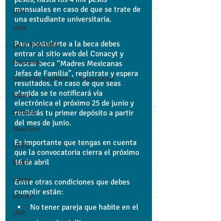
mensuales en caso de que se trate de 
UTH
una estudiante universitaria.
UVM
Para postularte a la beca debes 
GASTRONOMÍA
entrar al sitio web del Conacyt y 
Empresas
buscar beca “Madres Mexicanas 
Jefas de Familia”, regístrate y espera 
Conexión Académica - Empresarial
resultados. En caso de que seas 
elegida se te notificará vía 
Edhalí
electrónica el próximo 25 de junio y 
recibirás tu primer depósito a partir 
Cultura
del mes de junio.
Head line
Es importante que tengas en cuenta 
UTED
que la convocatoria cierra el próximo 
16 de abril
BUAP
upaep
Entre otras condiciones que debes 
cumplir están:
UDLAP
No tener pareja que habite en el 
UVP