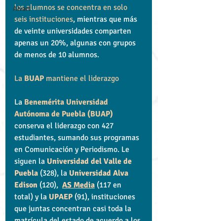
los alumnos se concentra en solo 
Alvart
seis instituciones
, mientras que más 
de veinte universidades comparten 
apenas un 20%, algunas con grupos 
de menos de 10 alumnos.
La 
BUAP
 mantiene el liderazgo
La 
Benemérita Universidad 
Autónoma de Puebla (BUAP)
conserva el liderazgo con 427 
estudiantes, sumando sus programas 
en Comunicación y Periodismo. Le 
siguen la 
Universidad del Valle de 
Puebla
 (328), la
Universidad Alva 
Edison
 (120),  
AS Media
 (117 en 
total) y la 
UPAEP
 (91), instituciones 
que juntas concentran casi toda la 
matrícula del estado de acuerdo a los 