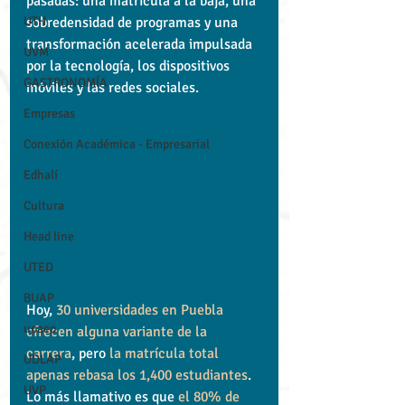
pasadas: una matrícula a la baja, una 
UTH
sobredensidad de programas y una 
transformación acelerada impulsada 
UVM
por la tecnología, los dispositivos 
GASTRONOMÍA
móviles y las redes sociales.
Empresas
Conexión Académica - Empresarial
Edhalí
Cultura
Head line
UTED
BUAP
Hoy, 
30 universidades en Puebla 
upaep
ofrecen alguna variante de la 
carrera
, pero 
la matrícula total 
UDLAP
apenas rebasa los 1,400 estudiantes
. 
UVP
Lo más llamativo es que 
el 80% de 