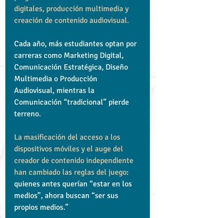
digitales, producción multimedia y 
creación de contenido audiovisual.
Cada año, más estudiantes optan por 
carreras como Marketing Digital, 
Comunicación Estratégica, Diseño 
Multimedia o Producción 
Audiovisual, mientras la 
Comunicación “tradicional” pierde 
terreno.
La masificación del acceso a los 
dispositivos móviles y el auge del 
creador de contenido independiente 
han cambiado las reglas del juego
: 
quienes antes querían “estar en los 
medios”, ahora buscan “ser sus 
propios medios.”