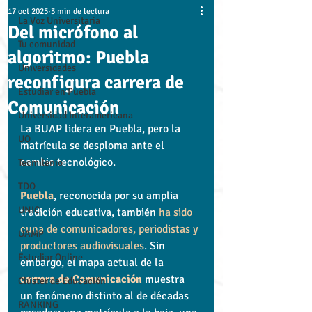
17 oct 2025
3 min de lectura
La Voz Universitaria
Del micrófono al
Tu comunidad
algoritmo: Puebla
Universidades
reconfigura carrera de
Estudiar en Puebla
Comunicación
Universidad Interamericana
La BUAP lidera en Puebla, pero la 
UO
matrícula se desploma ante el 
cambio tecnológico.
Tecmilenio
TDO
Puebla
, reconocida por su amplia 
UNIC
tradición educativa, también 
ha sido 
cuna de comunicadores, periodistas y 
UAMP
productores audiovisuales
. Sin 
Estudiar Online
embargo, el mapa actual de la 
carrera de Comunicación
 muestra 
Clúster de Educación
un fenómeno distinto al de décadas 
RANKING