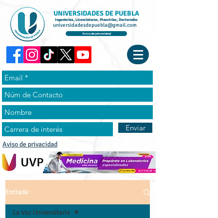
UNIVERSIDADES DE PUEBLA
Ingenierías, Licenciaturas, Maestrías, Doctorados
universidadesdepuebla@gmail.com
Aviso de privacidad
Enviar
Aviso de privacidad
Entrada
La Voz Universitaria