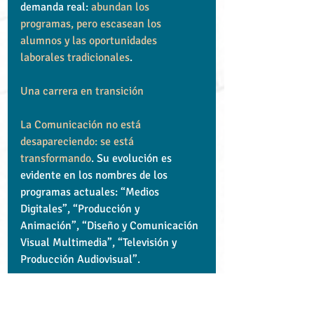
demanda real: 
abundan los 
programas, pero escasean los 
alumnos y las oportunidades 
laborales tradicionales
.
Una carrera en transición
La Comunicación no está 
desapareciendo: se está 
transformando
. Su evolución es 
evidente en los nombres de los 
programas actuales: “Medios 
Digitales”, “Producción y 
Animación”, “Diseño y Comunicación 
Visual Multimedia”, “Televisión y 
Producción Audiovisual”.
Estas nuevas vertientes buscan 
conectar con un mercado laboral 