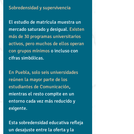
Sobredensidad y supervivencia
El estudio de matrícula muestra un 
mercado saturado y desigual. 
Existen 
más de 30 programas universitarios 
activos, pero muchos de ellos operan 
con grupos mínimos
 o incluso con 
cifras simbólicas.
En Puebla, solo seis universidades 
reúnen la mayor parte de los 
estudiantes de Comunicación
, 
mientras el resto compite en un 
entorno cada vez más reducido y 
exigente.
Esta sobredensidad educativa refleja 
un desajuste entre la oferta y la 