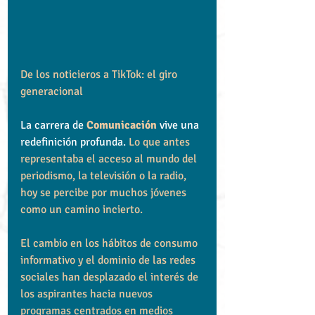
De los noticieros a TikTok: el giro 
generacional
La carrera de 
Comunicación
 vive una 
redefinición profunda. 
Lo que antes 
representaba el acceso al mundo del 
periodismo, la televisión o la radio, 
hoy se percibe por muchos jóvenes 
como un camino incierto.
El cambio en los hábitos de consumo 
informativo y el dominio de las redes 
sociales han desplazado el interés de 
los aspirantes hacia nuevos 
programas centrados en medios 