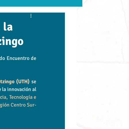
UVM
GASTRONOMÍA
 la
zingo
BUAP
upaep
do Encuentro de 
otzingo (UTH)
se 
la innovación al 
a, Tecnología e 
egión Centro Sur-