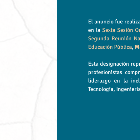
El anuncio fue realiz
en la 
Sexta Sesión Or
Segunda Reunión Nac
Educación Pública
, 
Ma
Esta designación repr
profesionistas compr
liderazgo en la inc
Tecnología, Ingenierí