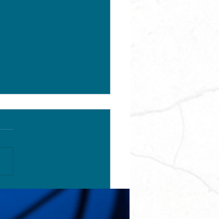
impulsa graduación
órica de 607 egresados