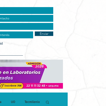
Enviar
dad
t Vocacional
a
UO
Tecmilenio