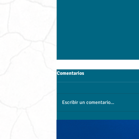
Comentarios
Escribir un comentario...
UTH apuesta por investigación
y desarrollo regional con
UPAEP