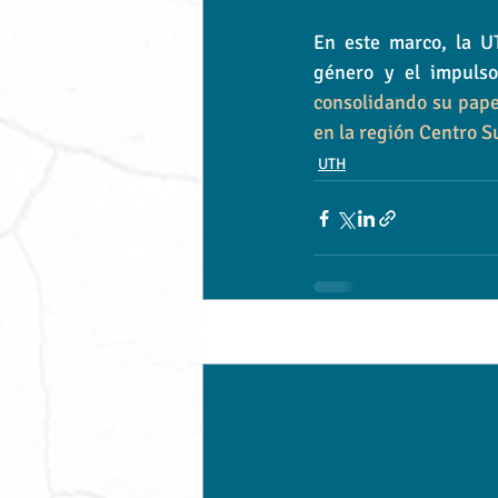
En este marco, la U
consolidando su papel
en la región Centro Su
UTH
Entradas recientes