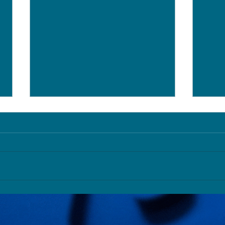
UTH lidera movilidad
UTH 
internacional en Puebla
hist