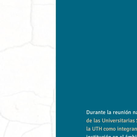
Durante la reunión na
de las Universitaria
la UTH como integran