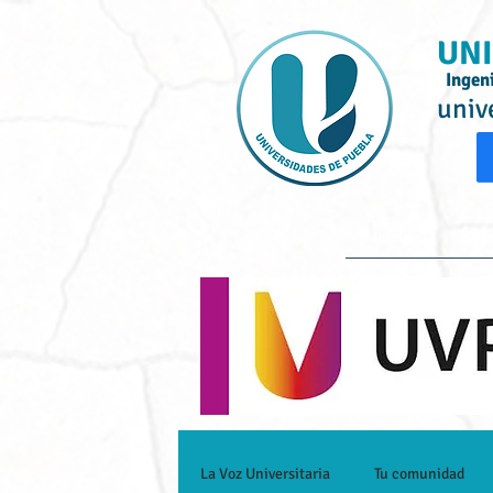
UNI
Ingen
univ
Inicio
Ofe
La Voz Universitaria
Tu comunidad