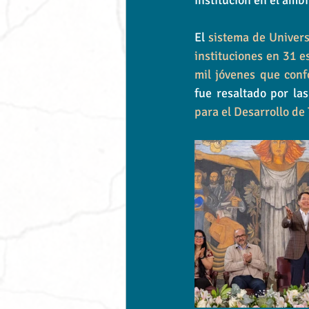
institución en el ámbi
El 
sistema de Univers
instituciones en 31 e
mil jóvenes que conf
fue resaltado por la
para el Desarrollo de