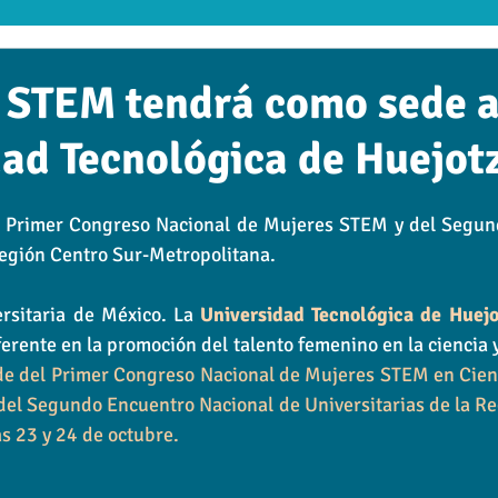
tudiar Online
Clúster de Educación
RANKING
UTH
 STEM tendrá como sede a
ad Tecnológica de Huejot
 Empresarial
Edhalí
Cultura
Head line
UTED
l Primer Congreso Nacional de Mujeres STEM y del Segun
Región Centro Sur-Metropolitana.
rsitaria de México. La 
Universidad Tecnológica de Huej
erente en la promoción del talento femenino en la ciencia y 
de del Primer Congreso Nacional de Mujeres STEM en Cienci
del Segundo Encuentro Nacional de Universitarias de la R
as 23 y 24 de octubre.