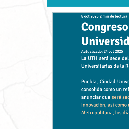
8 oct 2025
2 min de lectura
TDO
UNIC
UAMP
Es
Congreso
Universid
Empresas
Conexión Académica -
Actualizado:
24 oct 2025
La UTH será sede de
UDLAP
UVP
Alvart
Universitarias de la 
Puebla, Ciudad Unive
consolida como un ref
anunciar que 
será se
Innovación, así como 
Metropolitana, los dí