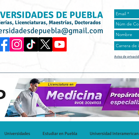
VERSIDADES DE PUEBLA
ierías, Licenciaturas, Maestrías, Doctorados
ersidadesdepuebla@gmail.com
Aviso de privaci
rta Académica
Universidades
Universidad Online
Tes
Universidades
Estudiar en Puebla
Universidad Interamerican