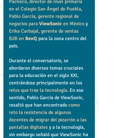
Pacheco, director de nivel primaria 
en el Colegio San Ángel de Puebla
, 
Pablo García, gerente regional de 
negocios para 
ViewSonic
 en México
 y 
Erika Carbajal, gerente de ventas 
B2B en 
BenQ
 para la zona centro del 
país.
Durante el conversatorio, se 
abordaron diversos temas cruciales 
para la educación en el siglo XXI, 
centrándose principalmente en los 
retos que trae la tecnología
. En ese 
sentido, Pablo García de ViewSonic, 
resaltó que han encontrado 
como 
reto la resistencia de algunos 
docentes de migrar del pizarrón a las 
pantallas digitales
 y a la tecnología, 
sin embargo señaló que ViewSonic ha 