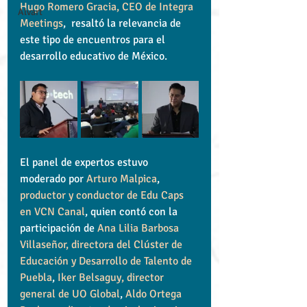
Hugo Romero Gracia, CEO de 
Integra 
Alvart
Meetings
,  resaltó la relevancia de 
este tipo de encuentros para el 
desarrollo educativo de México.
El panel de expertos estuvo 
moderado por 
Arturo Malpica
, 
productor y conductor de Edu Caps 
en VCN Canal
, quien contó con la 
participación de 
Ana Lilia Barbosa 
Villaseñor, directora del Clúster de 
Educación y Desarrollo de Talento de 
Puebla
, 
Iker Belsaguy, director 
general de UO Global
, 
Aldo Ortega 