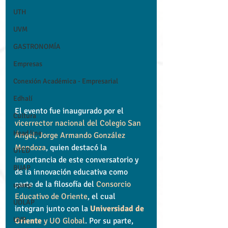
UTH
UVM
GASTRONOMÍA
Empresas
Conexión Académica - Empresarial
Edhalí
El evento fue inaugurado por el 
Cultura
vicerrector nacional del Colegio San 
Head line
Ángel, Jorge Armando González 
Mendoza
, quien destacó la 
UTED
importancia de este conversatorio y 
BUAP
de la innovación educativa como 
parte de la filosofía del 
Consorcio 
upaep
Educativo de Oriente
, el cual 
UDLAP
integran junto con la 
Universidad de 
UVP
Oriente
 y UO Global
. Por su parte, 