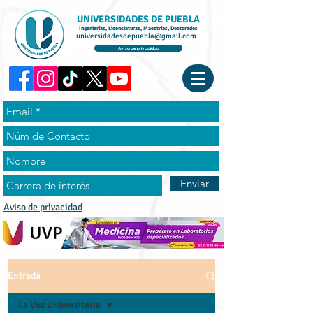
UNIVERSIDADES DE PUEBLA
Ingenierías, Licenciaturas, Maestrías, Doctorados
universidadesdepuebla@gmail.com
Aviso de privacidad
Enviar
Aviso de privacidad
Entrada
La Voz Universitaria