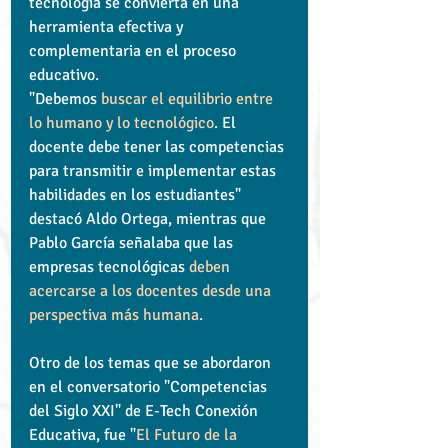
tecnología se convierta en una 
herramienta efectiva y 
complementaria en el proceso 
educativo.
"Debemos 
buscar el equilibrio entre 
lo humano y lo tecnológico
. El 
docente debe tener las competencias 
para transmitir e implementar estas 
habilidades en los estudiantes" 
destacó Aldo Ortega, mientras que 
Pablo García señalaba que las 
empresas tecnológicas 
deben 
acercarse a los docentes desde una 
perspectiva más humana
.
Otro de los temas que se abordaron 
en el conversatorio "Competencias 
del Siglo XXI" de E-Tech Conexión 
Educativa, fue "
El Futuro de la 