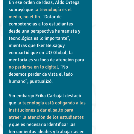
En ese orden de ideas, Aldo Ortega 
subrayó que
 la tecnología es el 
medio, no el fin
. "Dotar de 
competencias a los estudiantes 
desde una perspectiva humanista y 
tecnológica es lo importante", 
mientras que Iker Belsaguy 
compartió que en UO Global, la 
mentoría es su foco de atención para 
no perderse en lo digital
, "No 
debemos perder de vista el lado 
humano", puntualizó.
Sin embargo Erika Carbajal destacó 
que 
la tecnología está obligando a las 
instituciones a dar el salto para 
atraer la atención de los estudiantes 
y que es necesario identificar las 
herramientas ideales y trabajarlas en 