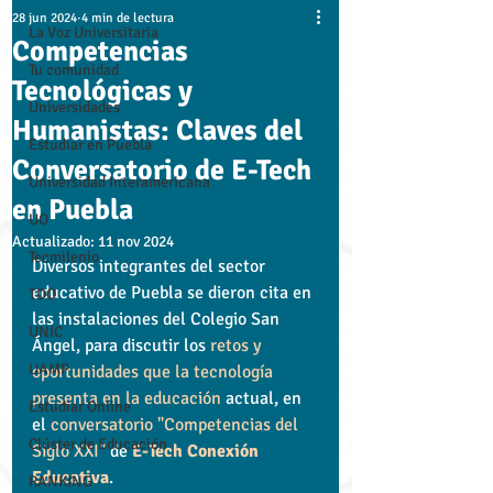
28 jun 2024
4 min de lectura
La Voz Universitaria
Competencias
Tu comunidad
Tecnológicas y
Universidades
Humanistas: Claves del
Estudiar en Puebla
Conversatorio de E-Tech
Universidad Interamericana
en Puebla
UO
Actualizado:
11 nov 2024
Tecmilenio
Diversos integrantes del sector 
educativo de Puebla se dieron cita en 
TDO
las instalaciones del Colegio San 
UNIC
Ángel, para discutir los
 retos y 
UAMP
oportunidades que la tecnología 
presenta en la educación 
actual, en 
Estudiar Online
el
 conversatorio "Competencias del 
Clúster de Educación
Siglo XXI"
 de 
E-Tech Conexión 
Educativa
.
RANKING