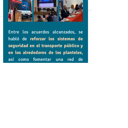
Entre los acuerdos alcanzados, se 
habló de 
reforzar los sistemas de 
seguridad en el transporte público y 
en los alrededores de los planteles
, 
así como fomentar una red de 
colaboración entre universidades y 
autoridades para actuar de forma más 
efectiva.
Esta mesa de trabajo representa un 
paso firme hacia la consolidación de 
una comunidad educativa más 
segura, consciente y coordinada
, 
donde las universidades de Puebla se 
posicionan como agentes activos en 