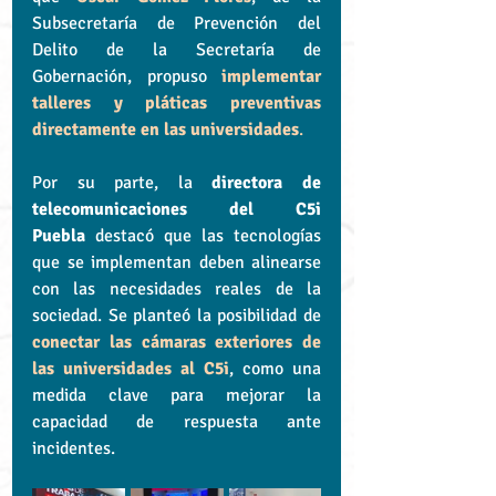
Subsecretaría de Prevención del 
Delito de la Secretaría de 
Gobernación, propuso 
implementar 
talleres y pláticas preventivas 
directamente en las universidades
.
Por su parte, la 
directora de 
telecomunicaciones del C5i 
Puebla
 destacó que las tecnologías 
que se implementan deben alinearse 
con las necesidades reales de la 
sociedad. Se planteó la posibilidad de 
conectar las cámaras exteriores de 
las universidades al C5i
, como una 
medida clave para mejorar la 
capacidad de respuesta ante 
incidentes.