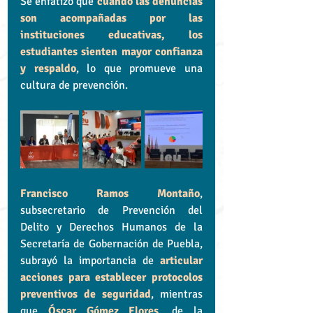
Se enfatizó que 
cuando las denuncias 
son acompañadas por las 
instituciones educativas, los 
estudiantes sienten mayor confianza 
y respaldo
, lo que promueve una 
cultura de prevención.
Francisco Ramos Montaño
, 
subsecretario de Prevención del 
Delito y Derechos Humanos de la 
Secretaría de Gobernación de Puebla, 
subrayó la importancia de 
articular 
acciones para establecer protocolos 
preventivos de seguridad
, mientras 
que 
Óscar Gómez Flores
, de la 