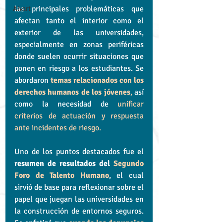
las principales problemáticas que 
Alvart
afectan tanto el interior como el 
exterior de las universidades, 
especialmente en zonas periféricas 
donde suelen ocurrir situaciones que 
ponen en riesgo a los estudiantes. Se 
abordaron 
temas relacionados con los 
derechos humanos de los jóvenes
,
 así 
como la necesidad de 
unificar 
criterios de actuación y respuesta 
ante incidentes de riesgo.
Uno de los puntos destacados fue el 
resumen de resultados del 
Segundo 
Foro de Talento Humano
, el cual 
sirvió de base para reflexionar sobre el 
papel que juegan las universidades en 
la construcción de entornos seguros. 