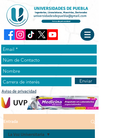
UNIVERSIDADES DE PUEBLA
Ingenierías, Licenciaturas, Maestrías, Doctorados
universidadesdepuebla@gmail.com
Aviso de privacidad
Enviar
Aviso de privacidad
Entrada
La Voz Universitaria