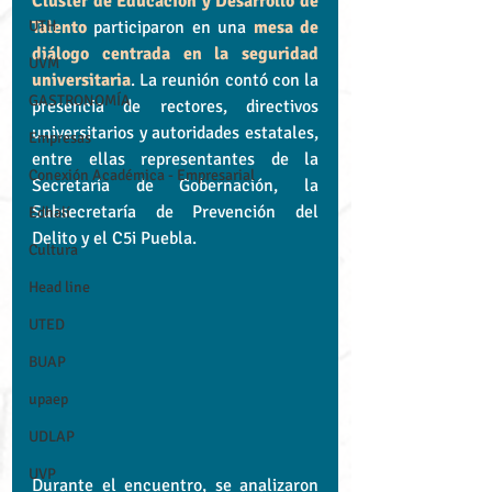
Clúster de Educación y Desarrollo de 
UTH
Talento
 participaron en una 
mesa de 
diálogo centrada en la seguridad 
UVM
universitaria
. La reunión contó con la 
GASTRONOMÍA
presencia de rectores, directivos 
universitarios y autoridades estatales, 
Empresas
entre ellas representantes de la 
Conexión Académica - Empresarial
Secretaría de Gobernación, la 
Subsecretaría de Prevención del 
Edhalí
Delito y el C5i Puebla.
Cultura
Head line
UTED
BUAP
upaep
UDLAP
UVP
Durante el encuentro, se analizaron 