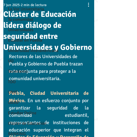
7 jun 2025
2 min de lectura
La Voz Universitaria
Clúster de Educación
Tu comunidad
lidera diálogo de
Universidades
seguridad entre
Estudiar en Puebla
Universidades y Gobierno
Universidad Interamericana
Rectores de las Universidades de 
UO
Puebla y Gobierno de Puebla trazan 
ruta conjunta para proteger a la 
Tecmilenio
comunidad universitaria.
TDO
UNIC
Puebla, Ciudad Universitaria de 
México.
 En un esfuerzo conjunto por 
UAMP
garantizar la seguridad de la 
Estudiar Online
comunidad estudiantil, 
representantes de instituciones de 
Clúster de Educación
educación superior que integran el 
RANKING