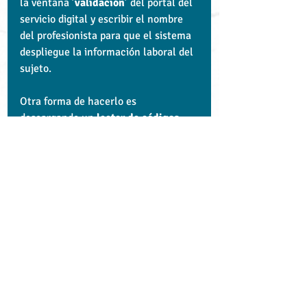
la ventana ’
validación
’ del portal del 
servicio digital y escribir el nombre 
del profesionista para que el sistema 
despliegue la información laboral del 
sujeto.
Otra forma de hacerlo es 
descargando un 
lector de códigos 
‘QR’
 a tu celular para 
autenticar la 
cédula
 desde tu dispositivo móvil.
Con información de ADN40
Tu comunidad