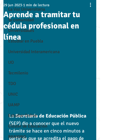
29 jun 2023
1 min de lectura
La Voz Universitaria
Aprende a tramitar tu
Tu comunidad
cédula profesional en
Universidades
línea
Estudiar en Puebla
Universidad Interamericana
UO
Tecmilenio
TDO
UNIC
UAMP
Estudiar Online
La 
Secretaría de Educación Pública
(SEP) dio a conocer que el nuevo 
Clúster de Educación
trámite se hace en cinco minutos a 
RANKING
partir de que se acredita el pago de 