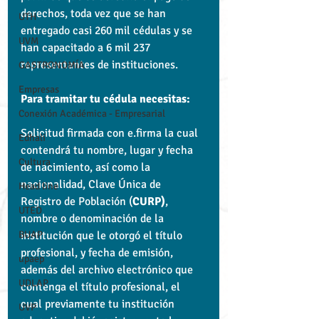
derechos, toda vez que se han 
UTH
entregado casi 260 mil cédulas y se 
UVM
han capacitado a 6 mil 237 
representantes de instituciones.
GASTRONOMÍA
Empresas
Para tramitar tu cédula necesitas:
Conexión Académica - Empresarial
Solicitud firmada con e.firma la cual 
Edhalí
contendrá tu nombre, lugar y fecha 
Cultura
de nacimiento, así como la 
nacionalidad, Clave Única de 
Head line
Registro de Población (
CURP)
, 
UTED
nombre o denominación de la 
BUAP
institución que le otorgó el título 
profesional, y fecha de emisión, 
upaep
además del archivo electrónico que 
UDLAP
contenga el título profesional, el 
cual previamente tu institución 
UVP