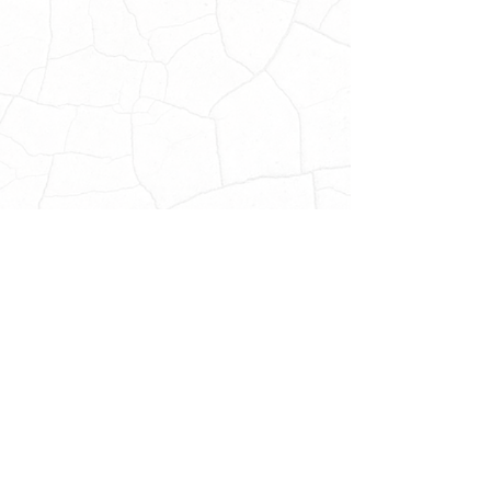
Licenciaturas MASHACH
Lic. en Medicinas Alternativas y Complementarias
Lic. en Cosmeatría y Métodos Alternativos y Complementarios
Maestría
MASHACH
Mtría. en Gestión Turística y Spa