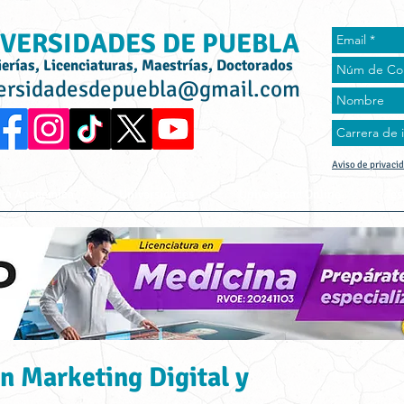
VERSIDADES DE PUEBLA
ierías, Licenciaturas, Maestrías, Doctorados
ersidadesdepuebla@gmail.com
Aviso de privaci
rta Académica
Universidades
Universidad Online
Tes
n Marketing Digital y