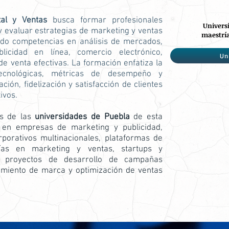
ital y Ventas
busca formar profesionales
Univers
 evaluar estrategias de marketing y ventas
maestría
ando competencias en análisis de mercados,
licidad en línea, comercio electrónico,
Un
 de venta efectivas. La formación enfatiza la
tecnológicas, métricas de desempeño y
ción, fidelización y satisfacción de clientes
ivos.
os de las
universidades de Puebla
de esta
en empresas de marketing y publicidad,
rporativos multinacionales, plataformas de
orías en marketing y ventas, startups y
 proyectos de desarrollo de campañas
namiento de marca y optimización de ventas