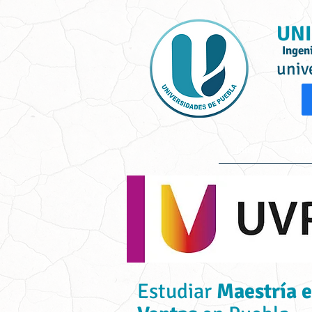
UNI
Ingen
univ
Inicio
Ofe
Estudiar
Maestría e