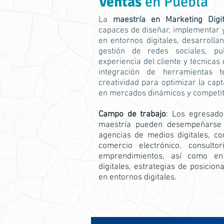
Ventas
en Puebla
La
maestría en Marketing Dig
capaces de diseñar, implementar y
en entornos digitales, desarroll
gestión de redes sociales, pub
experiencia del cliente y técnicas
integración de herramientas 
creatividad para optimizar la capta
en mercados dinámicos y competit
Campo de trabajo
: Los egresad
maestría pueden desempeñarse 
agencias de medios digitales, co
comercio electrónico, consult
emprendimientos, así como en
digitales, estrategias de posicio
en entornos digitales.