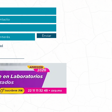
Enviar
dad
t Vocacional