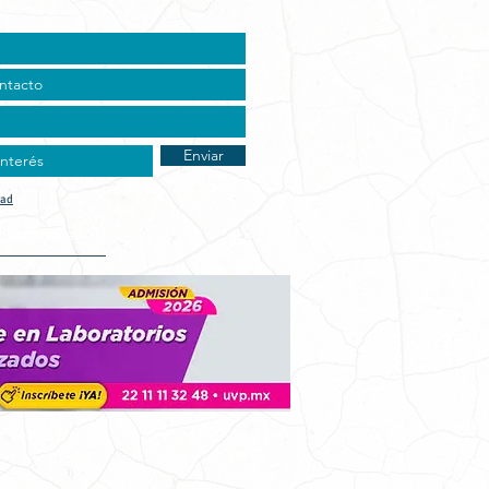
Enviar
dad
t Vocacional