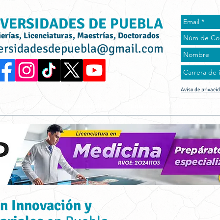
VERSIDADES DE PUEBLA
ierías, Licenciaturas, Maestrías, Doctorados
ersidadesdepuebla@gmail.com
Aviso de privaci
rta Académica
Universidades
Universidad Online
Tes
n Innovación y