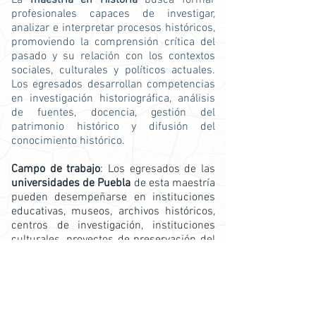
La
maestría en Historia
busca formar
profesionales capaces de investigar,
analizar e interpretar procesos históricos,
promoviendo la comprensión crítica del
pasado y su relación con los contextos
sociales, culturales y políticos actuales.
Los egresados desarrollan competencias
en investigación historiográfica, análisis
de fuentes, docencia, gestión del
patrimonio histórico y difusión del
conocimiento histórico.
Campo de trabajo
: Los egresados de las
universidades de Puebla
de esta maestría
pueden desempeñarse en instituciones
educativas, museos, archivos históricos,
centros de investigación, instituciones
culturales, proyectos de preservación del
patrimonio y consultorías en educación y
divulgación histórica.
Universidades de Puebla para estudiar
maestría en Historia