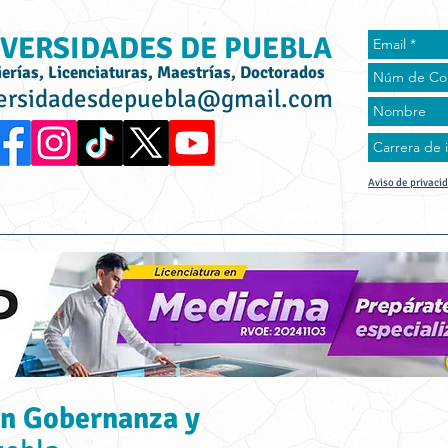
VERSIDADES DE PUEBLA
ierías, Licenciaturas, Maestrías, Doctorados
ersidadesdepuebla@gmail.com
Aviso de privaci
rta Académica
Universidades
Universidad Online
Tes
en Gobernanza y