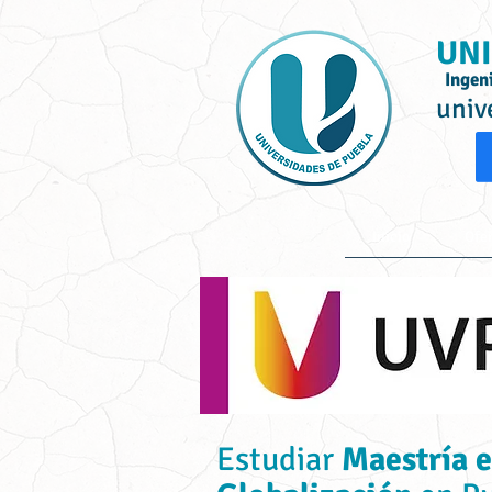
UNI
Ingen
univ
Inicio
Ofe
Estudiar
Maestría 