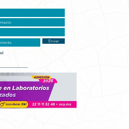
Enviar
dad
t Vocacional