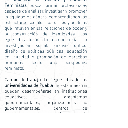
La
maestría en Género y Estudios
Feministas
busca formar profesionales
capaces de analizar, investigar y promover
la equidad de género, comprendiendo las
estructuras sociales, culturales y políticas
que influyen en las relaciones de poder y
la construcción de identidades. Los
egresados desarrollan competencias en
investigación social, análisis crítico,
diseño de políticas públicas, educación
en igualdad y promoción de derechos
humanos desde una perspectiva
feminista.
Campo de trabajo
: Los egresados de las
universidades de Puebla
de esta maestría
pueden desempeñarse en instituciones
educativas, organismos
gubernamentales, organizaciones no
gubernamentales, centros de
investigación, proyectos de desarrollo
comunitario, consultorías especializadas
en género y programas de promoción de