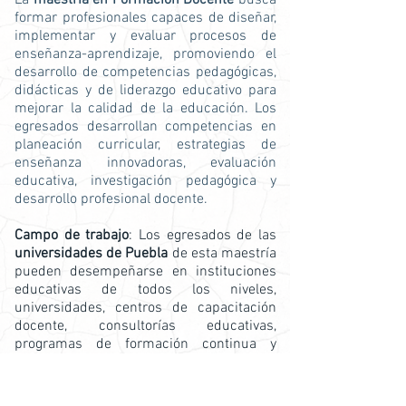
La
maestría en Formación Docente
busca
formar profesionales capaces de diseñar,
implementar y evaluar procesos de
enseñanza-aprendizaje, promoviendo el
desarrollo de competencias pedagógicas,
didácticas y de liderazgo educativo para
mejorar la calidad de la educación. Los
egresados desarrollan competencias en
planeación curricular, estrategias de
enseñanza innovadoras, evaluación
educativa, investigación pedagógica y
desarrollo profesional docente.
Campo de trabajo
: Los egresados de las
universidades de Puebla
de esta maestría
pueden desempeñarse en instituciones
educativas de todos los niveles,
universidades, centros de capacitación
docente, consultorías educativas,
programas de formación continua y
proyectos de innovación y mejora de la
práctica educativa.