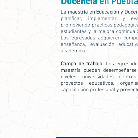
Docencia
en Puebl
La
maestría en Educación y Doce
planificar, implementar y eva
promoviendo prácticas pedagógicas
estudiantes y la mejora continua
Los egresados adquieren compet
enseñanza, evaluación educativ
académico.
Campo de trabajo
: Los egresad
maestría pueden desempeñarse e
niveles, universidades, centr
proyectos educativos, organ
capacitación profesional y proyect