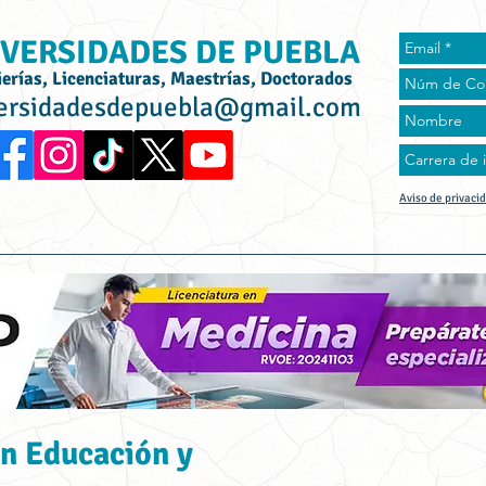
VERSIDADES DE PUEBLA
ierías, Licenciaturas, Maestrías, Doctorados
ersidadesdepuebla@gmail.com
Aviso de privaci
rta Académica
Universidades
Universidad Online
Tes
n Educación y