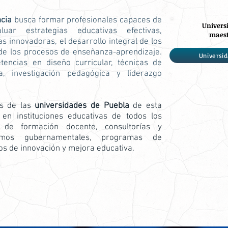
a
ncia
busca formar profesionales capaces de
Univers
luar estrategias educativas efectivas,
maest
 innovadoras, el desarrollo integral de los
 de los procesos de enseñanza-aprendizaje.
Universi
encias en diseño curricular, técnicas de
a, investigación pedagógica y liderazgo
os de las
universidades de Puebla
de esta
n instituciones educativas de todos los
os de formación docente, consultorías y
ismos gubernamentales, programas de
os de innovación y mejora educativa.