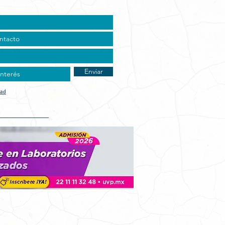
Enviar
dad
t Vocacional