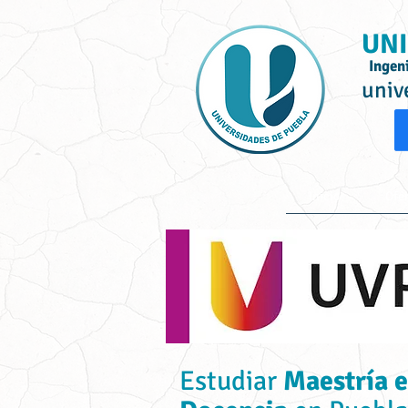
UNI
Ingen
univ
Inicio
Ofe
Estudiar
Maestría e