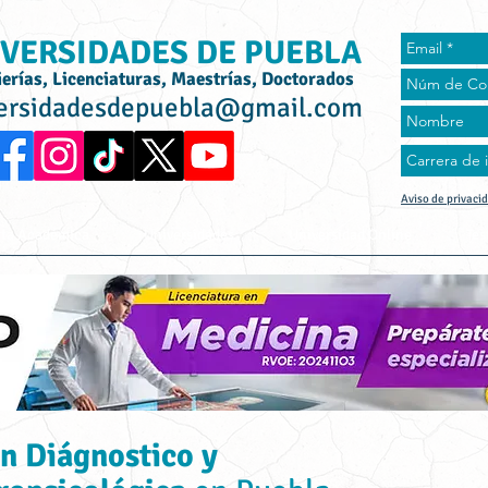
VERSIDADES DE PUEBLA
ierías, Licenciaturas, Maestrías, Doctorados
ersidadesdepuebla@gmail.com
Aviso de privaci
rta Académica
Universidades
Universidad Online
Tes
n Diágnostico y