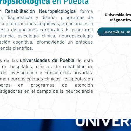
ropsicológica
en Puebla
 Rehabilitación Neuropsicológica
forma
Universidades
ar, diagnosticar y diseñar programas de
Diágnostico
 con alteraciones cognitivas, emocionales o
es o disfunciones cerebrales. El programa
Benemérita Un
encia, psicología clínica, neuropsicología
itación cognitiva, promoviendo un enfoque
encia científica.
os de las
universidades de Puebla
de esta
 hospitales, clínicas de rehabilitación,
 de investigación y consultorías privadas.
mo neuropsicólogos clínicos, terapeutas en
asesores en programas de atención
estigadores en el campo de la neurociencia