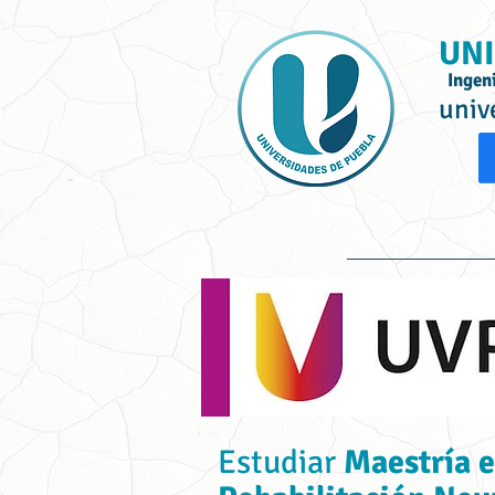
UNI
Ingen
univ
Inicio
Ofe
Estudiar
Maestría e