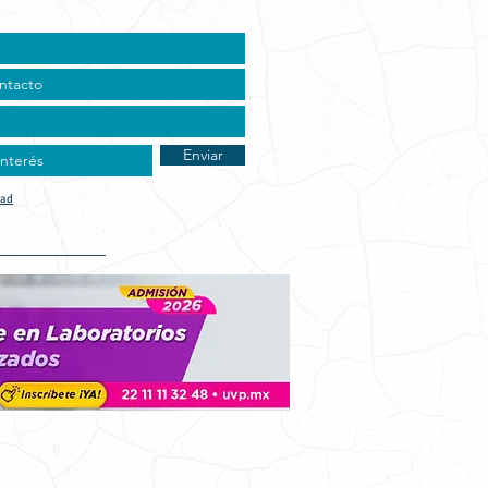
Enviar
dad
t Vocacional