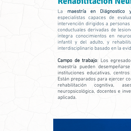
Rehabilitación Neu
La
maestría en Diágnostico y
especialistas capaces de evalu
intervención dirigidos a personas
conductuales derivadas de lesion
integra conocimientos en neuroci
infantil y del adulto, y rehabil
interdisciplinario basado en la evid
Campo de trabajo
: Los egresad
maestría pueden desempeñarse en
instituciones educativas, centros
Están preparados para ejercer co
rehabilitación cognitiva, 
neuropsicológica, docentes e inv
aplicada.