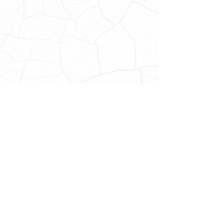
Ingeniería IPRL
Ing. en Seguridad e Higiene
Maestría IPRL
Mtría. en Seguridad y Ambiente