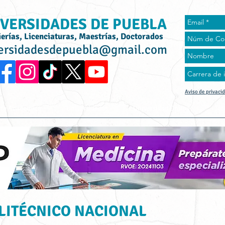
VERSIDADES DE PUEBLA
ierías, Licenciaturas, Maestrías, Doctorados
ersidadesdepuebla@gmail.com
Aviso de privaci
rta Académica
Universidades
Universidad Online
Tes
OLITÉCNICO NACIONAL