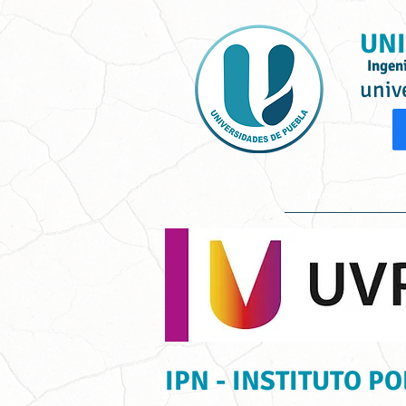
UNI
Ingen
univ
Inicio
Ofe
IPN - INSTITUTO P