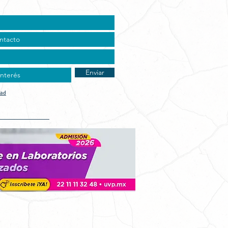
Enviar
dad
t Vocacional