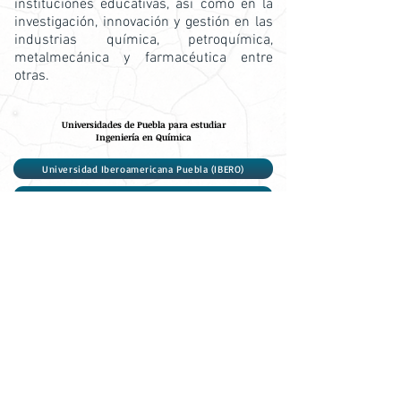
instituciones educativas, así como en la
investigación, innovación y gestión en las
industrias química, petroquímica,
metalmecánica y farmacéutica entre
otras.
Universidades de Puebla para estudiar
Ingeniería en Química
Universidad Iberoamericana Puebla (IBERO)
Benemérita Universidad Autónoma de Puebla (BUAP)
Universidad de las Américas Puebla (UDLAP)
Tec de Monterrey (ITESM)
Universidad de Puebla (UNIPUEBLA)
Carreras similares