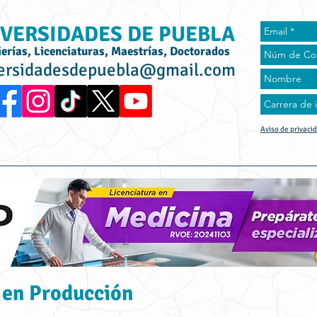
VERSIDADES DE PUEBLA
ierías, Licenciaturas, Maestrías, Doctorados
ersidadesdepuebla@gmail.com
Aviso de privaci
rta Académica
Universidades
Universidad Online
Tes
 en Producción