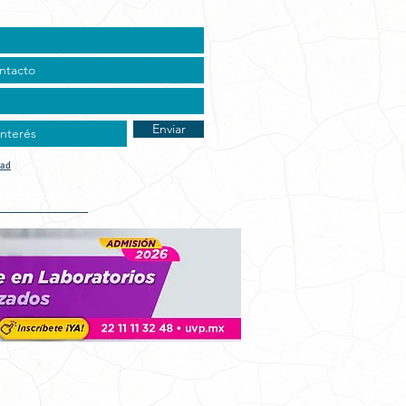
Enviar
dad
t Vocacional