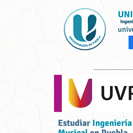
UNI
Ingen
univ
Inicio
Ofe
Estudiar
Ingeniería
Musical
en Puebla