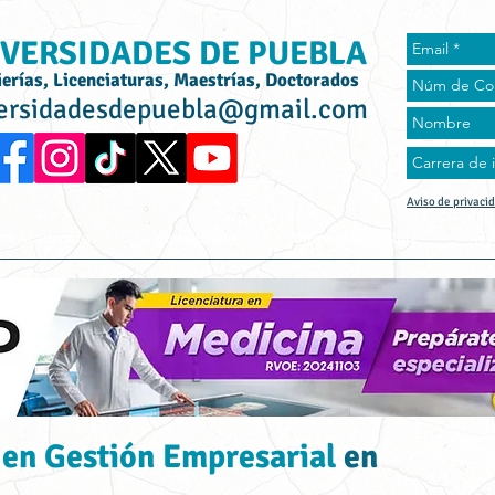
VERSIDADES DE PUEBLA
ierías, Licenciaturas, Maestrías, Doctorados
ersidadesdepuebla@gmail.com
Aviso de privaci
rta Académica
Universidades
Universidad Online
Tes
 en Gestión Empresarial
en