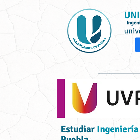
UNI
Ingen
univ
Inicio
Ofe
Estudiar
Ingeniería
Puebla