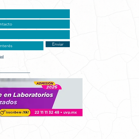
Enviar
dad
t Vocacional