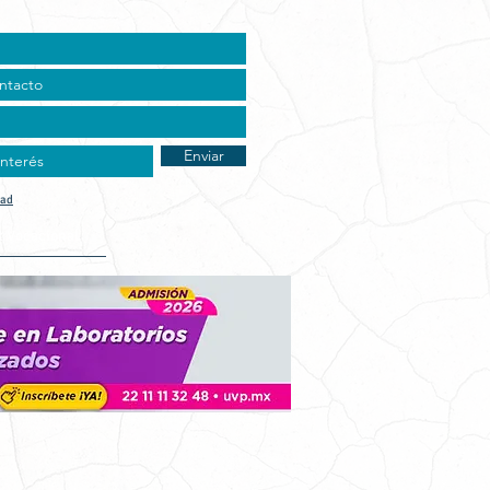
Enviar
dad
t Vocacional