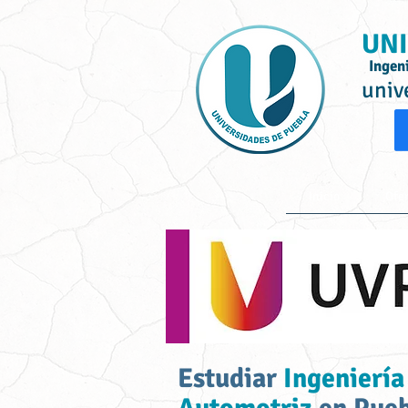
UNI
Ingen
univ
Inicio
Ofe
Estudiar
Ingeniería