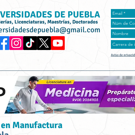
VERSIDADES DE PUEBLA
ierías, Licenciaturas, Maestrías, Doctorados
ersidadesdepuebla@gmail.com
Aviso de privaci
rta Académica
Universidades
Universidad Online
Tes
 en Manufactura