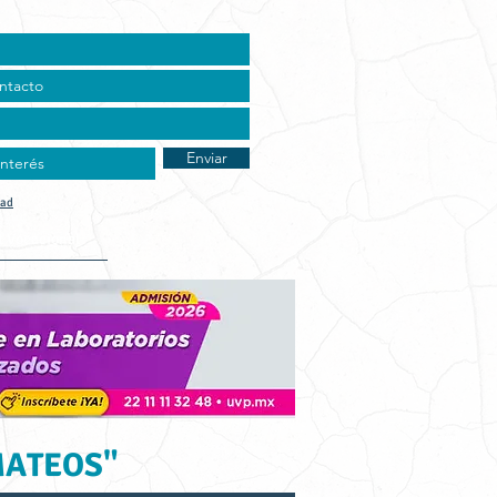
Enviar
dad
t Vocacional
MATEOS"