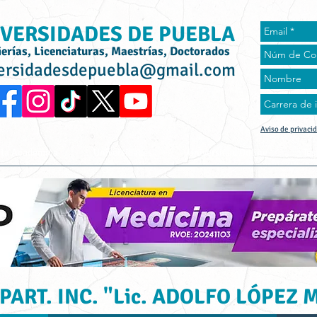
VERSIDADES DE PUEBLA
ierías, Licenciaturas, Maestrías, Doctorados
ersidadesdepuebla@gmail.com
Aviso de privaci
rta Académica
Universidades
Universidad Online
Tes
ART. INC. "Lic. ADOLFO LÓPEZ 