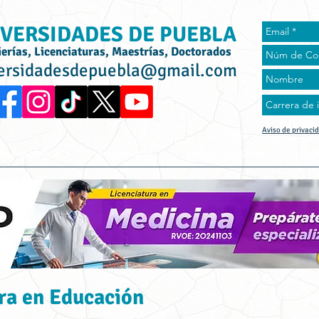
VERSIDADES DE PUEBLA
ierías, Licenciaturas, Maestrías, Doctorados
ersidadesdepuebla@gmail.com
Aviso de privaci
rta Académica
Universidades
Universidad Online
Tes
ra en Educación