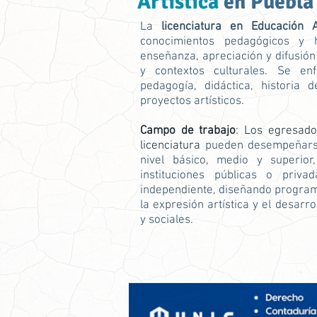
Artística
en Puebla
La
licenciatura en Educación Ar
conocimientos pedagógicos y 
enseñanza, apreciación y difusión 
y contextos culturales. Se en
pedagogía, didáctica, historia d
proyectos artísticos.
Campo de trabajo
: Los egresad
licenciatura
pueden desempeñars
nivel básico, medio y superior
instituciones públicas o priv
independiente, diseñando program
la expresión artística y el desarr
y sociales.