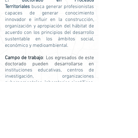
El
doctorado en Procesos
Territoriales
busca generar profesionistas
capaces de generar conocimiento
innovador e influir en la construcción,
organización y apropiación del hábitat de
acuerdo con los principios del desarrollo
sustentable en los ámbitos social,
económico y medioambiental.
Campo de trabajo
: Los egresados de este
doctorado pueden desarrollarse en
i
nstituciones educativas, centros de
investigación, organizaciones
gubernamentales, laboratorios científicos,
etc.
Universidades de Puebla para estudiar
Doctorado en Procesos Territoriales
Benemérita Universidad Autónoma de Puebla (BUAP)