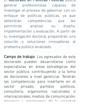
El
doctorado en Políticas Públicas
busca
generar profesionistas capaces de
investigar el proceso de gobernar con un
enfoque de políticas públicas, ya que
obtendrán competencias que les
permitirán analizar su diseño,
implementación y evaluación. A partir de
tu investigación doctoral, propondrán una
solución o soluciones innovadoras al
problema público analizado.
Campo de trabajo
: Los egresados de este
doctorado pueden desarrollarse como
especialistas en áreas estratégicas del
sector público, contribuyendo a la toma
de decisiones a nivel gerencial. Tendrán
las competencias para insertarte en el
sector privado, partidos políticos,
consultoría, organismos nacionales o
internacionales, medios de comunicación,
docencia u organismos de la sociedad
civil en donde innovarán en ámbitos