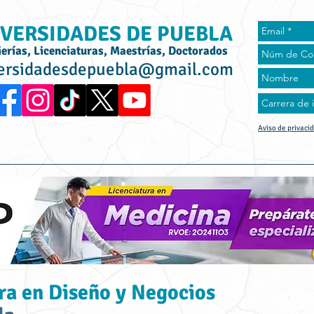
VERSIDADES DE PUEBLA
ierías, Licenciaturas, Maestrías, Doctorados
ersidadesdepuebla@gmail.com
Aviso de privaci
rta Académica
Universidades
Universidad Online
Tes
ra en Diseño y Negocios