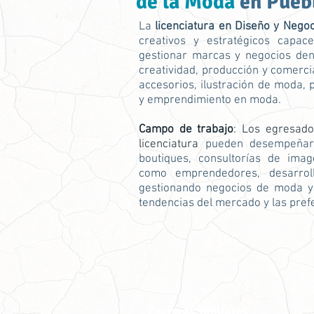
de la Moda
en Pueb
La
licenciatura en Diseño y Nego
creativos y estratégicos capac
gestionar marcas y negocios dent
creatividad, producción y comerci
accesorios, ilustración de moda,
y emprendimiento en moda.
Campo de trabajo
: Los egresad
licenciatura
pueden desempeñar
boutiques, consultorías de ima
como emprendedores, desarroll
gestionando negocios de moda y
tendencias del mercado y las pref
Carreras similares