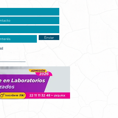
Enviar
dad
t Vocacional