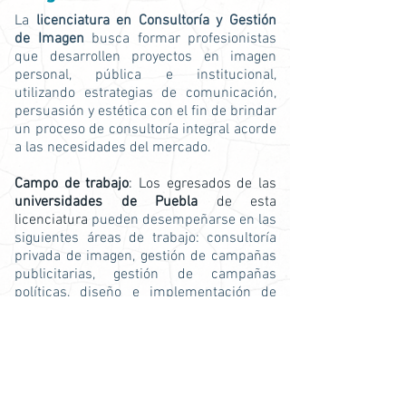
La
licenciatura en Consultoría y Gestión
de Imagen
busca formar profesionistas
que desarrollen proyectos en imagen
personal, pública e institucional,
utilizando estrategias de comunicación,
persuasión y estética con el fin de brindar
un proceso de consultoría integral acorde
a las necesidades del mercado.
Campo de trabajo
: Los egresados de las
universidades de Puebla
de esta
licenciatura
pueden desempeñarse en las
siguientes áreas de trabajo: consultoría
privada de imagen, gestión de campañas
publicitarias, gestión de campañas
políticas, diseño e implementación de
imagen artística, publicaciones de moda,
medios de comunicación, etc.
Universidades de Puebla para estudiar
Licenciatura en Consultoría y Gestión de Imagen